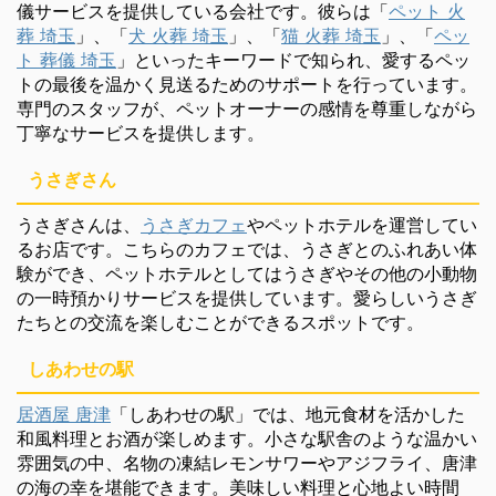
儀サービスを提供している会社です。彼らは「
ペット 火
葬 埼玉
」、「
犬 火葬 埼玉
」、「
猫 火葬 埼玉
」、「
ペッ
ト 葬儀 埼玉
」といったキーワードで知られ、愛するペッ
トの最後を温かく見送るためのサポートを行っています。
専門のスタッフが、ペットオーナーの感情を尊重しながら
丁寧なサービスを提供します。
うさぎさん
うさぎさんは、
うさぎカフェ
やペットホテルを運営してい
るお店です。こちらのカフェでは、うさぎとのふれあい体
験ができ、ペットホテルとしてはうさぎやその他の小動物
の一時預かりサービスを提供しています。愛らしいうさぎ
たちとの交流を楽しむことができるスポットです。
しあわせの駅
居酒屋 唐津
「しあわせの駅」では、地元食材を活かした
和風料理とお酒が楽しめます。小さな駅舎のような温かい
雰囲気の中、名物の凍結レモンサワーやアジフライ、唐津
の海の幸を堪能できます。美味しい料理と心地よい時間