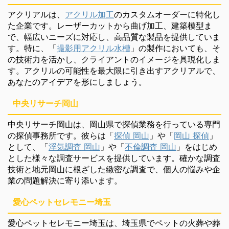
アクリアルは、
アクリル加工
のカスタムオーダーに特化し
た企業です。レーザーカットから曲げ加工、建築模型ま
で、幅広いニーズに対応し、高品質な製品を提供していま
す。特に、「
撮影用アクリル水槽
」の製作においても、そ
の技術力を活かし、クライアントのイメージを具現化しま
す。アクリルの可能性を最大限に引き出すアクリアルで、
あなたのアイデアを形にしましょう。
中央リサーチ岡山
中央リサーチ岡山は、岡山県で探偵業務を行っている専門
の探偵事務所です。彼らは「
探偵 岡山
」や「
岡山 探偵
」
として、「
浮気調査 岡山
」や「
不倫調査 岡山
」をはじめ
とした様々な調査サービスを提供しています。確かな調査
技術と地元岡山に根ざした緻密な調査で、個人の悩みや企
業の問題解決に寄り添います。
愛心ペットセレモニー埼玉
愛心ペットセレモニー埼玉は、埼玉県でペットの火葬や葬