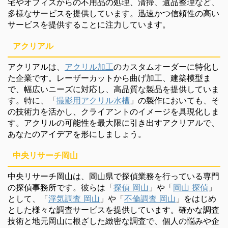
宅やオフィスからの不用品の処理、清掃、遺品整理など、
多様なサービスを提供しています。迅速かつ信頼性の高い
サービスを提供することに注力しています。
アクリアル
アクリアルは、
アクリル加工
のカスタムオーダーに特化し
た企業です。レーザーカットから曲げ加工、建築模型ま
で、幅広いニーズに対応し、高品質な製品を提供していま
す。特に、「
撮影用アクリル水槽
」の製作においても、そ
の技術力を活かし、クライアントのイメージを具現化しま
す。アクリルの可能性を最大限に引き出すアクリアルで、
あなたのアイデアを形にしましょう。
中央リサーチ岡山
中央リサーチ岡山は、岡山県で探偵業務を行っている専門
の探偵事務所です。彼らは「
探偵 岡山
」や「
岡山 探偵
」
として、「
浮気調査 岡山
」や「
不倫調査 岡山
」をはじめ
とした様々な調査サービスを提供しています。確かな調査
技術と地元岡山に根ざした緻密な調査で、個人の悩みや企