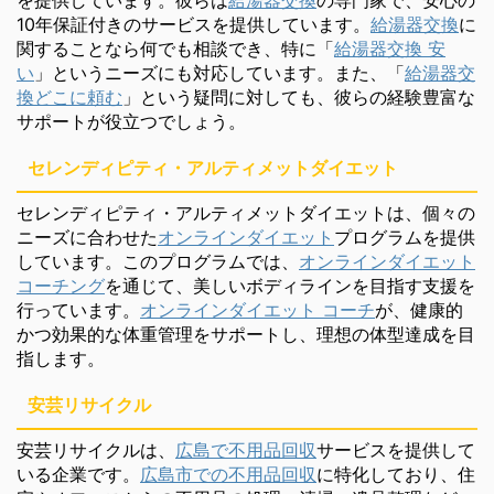
10年保証付きのサービスを提供しています。
給湯器交換
に
関することなら何でも相談でき、特に「
給湯器交換 安
い
」というニーズにも対応しています。また、「
給湯器交
換どこに頼む
」という疑問に対しても、彼らの経験豊富な
サポートが役立つでしょう。
セレンディピティ・アルティメットダイエット
セレンディピティ・アルティメットダイエットは、個々の
ニーズに合わせた
オンラインダイエット
プログラムを提供
しています。このプログラムでは、
オンラインダイエット
コーチング
を通じて、美しいボディラインを目指す支援を
行っています。
オンラインダイエット コーチ
が、健康的
かつ効果的な体重管理をサポートし、理想の体型達成を目
指します。
安芸リサイクル
安芸リサイクルは、
広島で不用品回収
サービスを提供して
いる企業です。
広島市での不用品回収
に特化しており、住