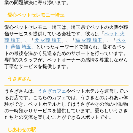
業の問題解決に寄り添います。
愛心ペットセレモニー埼玉
愛心ペットセレモニー埼玉は、埼玉県でペットの火葬や葬
儀サービスを提供している会社です。彼らは「
ペット 火
葬 埼玉
」、「
犬 火葬 埼玉
」、「
猫 火葬 埼玉
」、「
ペッ
ト 葬儀 埼玉
」といったキーワードで知られ、愛するペッ
トの最後を温かく見送るためのサポートを行っています。
専門のスタッフが、ペットオーナーの感情を尊重しながら
丁寧なサービスを提供します。
うさぎさん
うさぎさんは、
うさぎカフェ
やペットホテルを運営してい
るお店です。こちらのカフェでは、うさぎとのふれあい体
験ができ、ペットホテルとしてはうさぎやその他の小動物
の一時預かりサービスを提供しています。愛らしいうさぎ
たちとの交流を楽しむことができるスポットです。
しあわせの駅