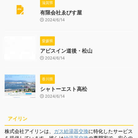
滋賀県
有限会社ゑびす屋
2024/6/14
愛媛県
アビスイン道後・松山
2024/6/14
香川県
シャトーエスト高松
2024/6/14
アイリン
株式会社アイリンは、
ガス給湯器交換
に特化したサービス
を提供しています。彼らは
給湯器交換
の専門家で、安心の