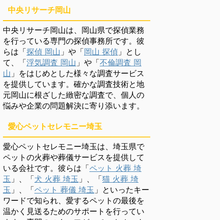
中央リサーチ岡山
中央リサーチ岡山は、岡山県で探偵業務
を行っている専門の探偵事務所です。彼
らは「
探偵 岡山
」や「
岡山 探偵
」とし
て、「
浮気調査 岡山
」や「
不倫調査 岡
山
」をはじめとした様々な調査サービス
を提供しています。確かな調査技術と地
元岡山に根ざした緻密な調査で、個人の
悩みや企業の問題解決に寄り添います。
愛心ペットセレモニー埼玉
愛心ペットセレモニー埼玉は、埼玉県で
ペットの火葬や葬儀サービスを提供して
いる会社です。彼らは「
ペット 火葬 埼
玉
」、「
犬 火葬 埼玉
」、「
猫 火葬 埼
玉
」、「
ペット 葬儀 埼玉
」といったキー
ワードで知られ、愛するペットの最後を
温かく見送るためのサポートを行ってい