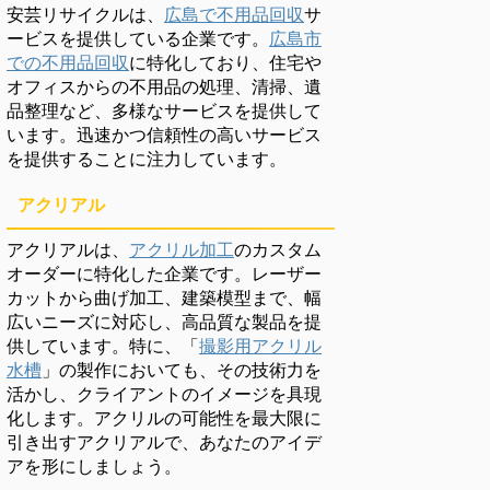
安芸リサイクルは、
広島で不用品回収
サ
ービスを提供している企業です。
広島市
での不用品回収
に特化しており、住宅や
オフィスからの不用品の処理、清掃、遺
品整理など、多様なサービスを提供して
います。迅速かつ信頼性の高いサービス
を提供することに注力しています。
アクリアル
アクリアルは、
アクリル加工
のカスタム
オーダーに特化した企業です。レーザー
カットから曲げ加工、建築模型まで、幅
広いニーズに対応し、高品質な製品を提
供しています。特に、「
撮影用アクリル
水槽
」の製作においても、その技術力を
活かし、クライアントのイメージを具現
化します。アクリルの可能性を最大限に
引き出すアクリアルで、あなたのアイデ
アを形にしましょう。