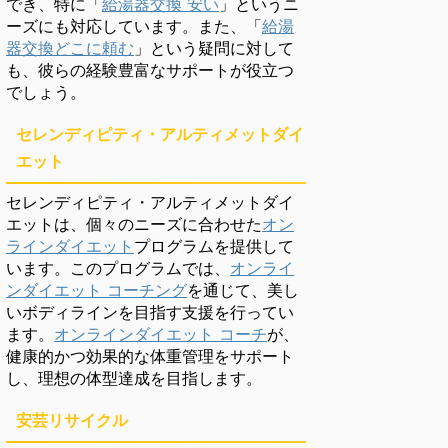
でき、特に「
給湯器交換 安い
」というニ
ーズにも対応しています。また、「
給湯
器交換どこに頼む
」という疑問に対して
も、彼らの経験豊富なサポートが役立つ
でしょう。
セレンディピティ・アルティメットダイ
エット
セレンディピティ・アルティメットダイ
エットは、個々のニーズに合わせた
オン
ラインダイエット
プログラムを提供して
います。このプログラムでは、
オンライ
ンダイエット コーチング
を通じて、美し
いボディラインを目指す支援を行ってい
ます。
オンラインダイエット コーチ
が、
健康的かつ効果的な体重管理をサポート
し、理想の体型達成を目指します。
安芸リサイクル