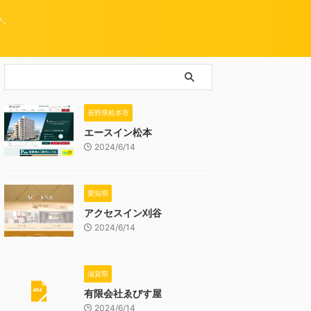
い。
長野県松本市
エースイン松本
2024/6/14
愛知県
アクセスイン刈谷
2024/6/14
滋賀県
有限会社ゑびす屋
2024/6/14