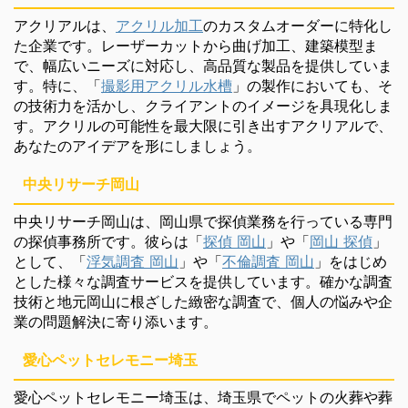
アクリアルは、
アクリル加工
のカスタムオーダーに特化し
た企業です。レーザーカットから曲げ加工、建築模型ま
で、幅広いニーズに対応し、高品質な製品を提供していま
す。特に、「
撮影用アクリル水槽
」の製作においても、そ
の技術力を活かし、クライアントのイメージを具現化しま
す。アクリルの可能性を最大限に引き出すアクリアルで、
あなたのアイデアを形にしましょう。
中央リサーチ岡山
中央リサーチ岡山は、岡山県で探偵業務を行っている専門
の探偵事務所です。彼らは「
探偵 岡山
」や「
岡山 探偵
」
として、「
浮気調査 岡山
」や「
不倫調査 岡山
」をはじめ
とした様々な調査サービスを提供しています。確かな調査
技術と地元岡山に根ざした緻密な調査で、個人の悩みや企
業の問題解決に寄り添います。
愛心ペットセレモニー埼玉
愛心ペットセレモニー埼玉は、埼玉県でペットの火葬や葬