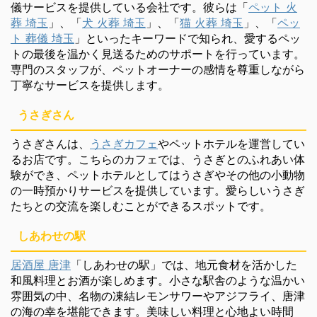
儀サービスを提供している会社です。彼らは「
ペット 火
葬 埼玉
」、「
犬 火葬 埼玉
」、「
猫 火葬 埼玉
」、「
ペッ
ト 葬儀 埼玉
」といったキーワードで知られ、愛するペッ
トの最後を温かく見送るためのサポートを行っています。
専門のスタッフが、ペットオーナーの感情を尊重しながら
丁寧なサービスを提供します。
うさぎさん
うさぎさんは、
うさぎカフェ
やペットホテルを運営してい
るお店です。こちらのカフェでは、うさぎとのふれあい体
験ができ、ペットホテルとしてはうさぎやその他の小動物
の一時預かりサービスを提供しています。愛らしいうさぎ
たちとの交流を楽しむことができるスポットです。
しあわせの駅
居酒屋 唐津
「しあわせの駅」では、地元食材を活かした
和風料理とお酒が楽しめます。小さな駅舎のような温かい
雰囲気の中、名物の凍結レモンサワーやアジフライ、唐津
の海の幸を堪能できます。美味しい料理と心地よい時間