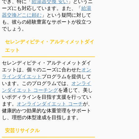
でき、特に「
給湯器交換 安い
」というニ
ーズにも対応しています。また、「
給湯
器交換どこに頼む
」という疑問に対して
も、彼らの経験豊富なサポートが役立つ
でしょう。
セレンディピティ・アルティメットダイ
エット
セレンディピティ・アルティメットダイ
エットは、個々のニーズに合わせた
オン
ラインダイエット
プログラムを提供して
います。このプログラムでは、
オンライ
ンダイエット コーチング
を通じて、美し
いボディラインを目指す支援を行ってい
ます。
オンラインダイエット コーチ
が、
健康的かつ効果的な体重管理をサポート
し、理想の体型達成を目指します。
安芸リサイクル