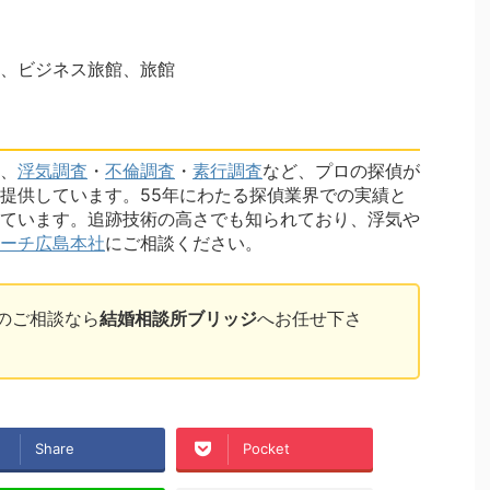
、ビジネス旅館、旅館
、
浮気調査
・
不倫調査
・
素行調査
など、プロの探偵が
提供しています。55年にわたる探偵業界での実績と
ています。追跡技術の高さでも知られており、浮気や
ーチ広島本社
にご相談ください。
のご相談なら
結婚相談所ブリッジ
へお任せ下さ
Share
Pocket