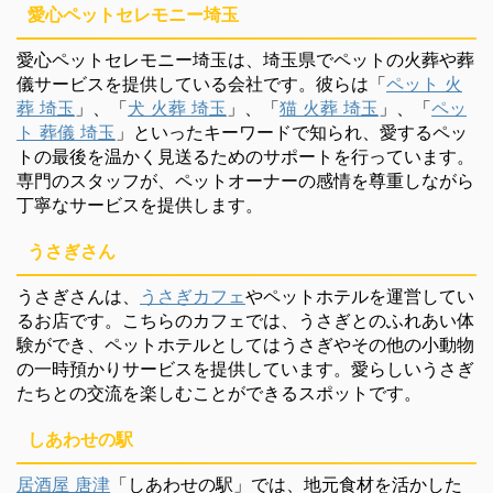
愛心ペットセレモニー埼玉
愛心ペットセレモニー埼玉は、埼玉県でペットの火葬や葬
儀サービスを提供している会社です。彼らは「
ペット 火
葬 埼玉
」、「
犬 火葬 埼玉
」、「
猫 火葬 埼玉
」、「
ペッ
ト 葬儀 埼玉
」といったキーワードで知られ、愛するペッ
トの最後を温かく見送るためのサポートを行っています。
専門のスタッフが、ペットオーナーの感情を尊重しながら
丁寧なサービスを提供します。
うさぎさん
うさぎさんは、
うさぎカフェ
やペットホテルを運営してい
るお店です。こちらのカフェでは、うさぎとのふれあい体
験ができ、ペットホテルとしてはうさぎやその他の小動物
の一時預かりサービスを提供しています。愛らしいうさぎ
たちとの交流を楽しむことができるスポットです。
しあわせの駅
居酒屋 唐津
「しあわせの駅」では、地元食材を活かした