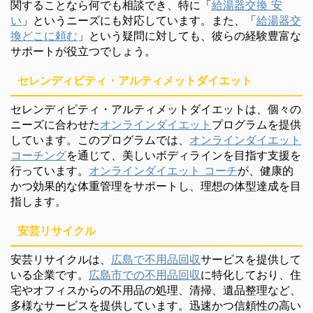
関することなら何でも相談でき、特に「
給湯器交換 安
い
」というニーズにも対応しています。また、「
給湯器交
換どこに頼む
」という疑問に対しても、彼らの経験豊富な
サポートが役立つでしょう。
セレンディピティ・アルティメットダイエット
セレンディピティ・アルティメットダイエットは、個々の
ニーズに合わせた
オンラインダイエット
プログラムを提供
しています。このプログラムでは、
オンラインダイエット
コーチング
を通じて、美しいボディラインを目指す支援を
行っています。
オンラインダイエット コーチ
が、健康的
かつ効果的な体重管理をサポートし、理想の体型達成を目
指します。
安芸リサイクル
安芸リサイクルは、
広島で不用品回収
サービスを提供して
いる企業です。
広島市での不用品回収
に特化しており、住
宅やオフィスからの不用品の処理、清掃、遺品整理など、
多様なサービスを提供しています。迅速かつ信頼性の高い