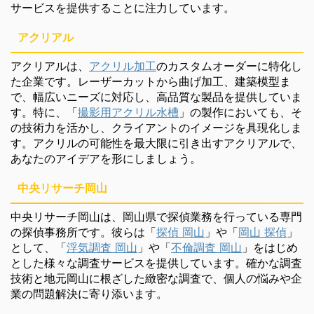
サービスを提供することに注力しています。
アクリアル
アクリアルは、
アクリル加工
のカスタムオーダーに特化し
た企業です。レーザーカットから曲げ加工、建築模型ま
で、幅広いニーズに対応し、高品質な製品を提供していま
す。特に、「
撮影用アクリル水槽
」の製作においても、そ
の技術力を活かし、クライアントのイメージを具現化しま
す。アクリルの可能性を最大限に引き出すアクリアルで、
あなたのアイデアを形にしましょう。
中央リサーチ岡山
中央リサーチ岡山は、岡山県で探偵業務を行っている専門
の探偵事務所です。彼らは「
探偵 岡山
」や「
岡山 探偵
」
として、「
浮気調査 岡山
」や「
不倫調査 岡山
」をはじめ
とした様々な調査サービスを提供しています。確かな調査
技術と地元岡山に根ざした緻密な調査で、個人の悩みや企
業の問題解決に寄り添います。