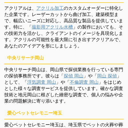
アクリアルは、
アクリル加工
のカスタムオーダーに特化し
た企業です。レーザーカットから曲げ加工、建築模型ま
で、幅広いニーズに対応し、高品質な製品を提供していま
す。特に、「
撮影用アクリル水槽
」の製作においても、そ
の技術力を活かし、クライアントのイメージを具現化しま
す。アクリルの可能性を最大限に引き出すアクリアルで、
あなたのアイデアを形にしましょう。
中央リサーチ岡山
中央リサーチ岡山は、岡山県で探偵業務を行っている専門
の探偵事務所です。彼らは「
探偵 岡山
」や「
岡山 探偵
」
として、「
浮気調査 岡山
」や「
不倫調査 岡山
」をはじめ
とした様々な調査サービスを提供しています。確かな調査
技術と地元岡山に根ざした緻密な調査で、個人の悩みや企
業の問題解決に寄り添います。
愛心ペットセレモニー埼玉
愛心ペットセレモニー埼玉は、埼玉県でペットの火葬や葬