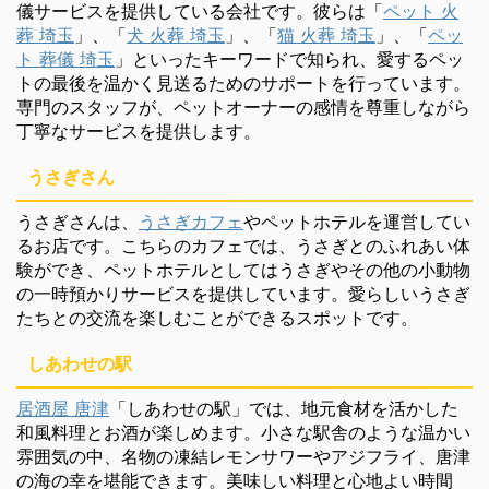
儀サービスを提供している会社です。彼らは「
ペット 火
葬 埼玉
」、「
犬 火葬 埼玉
」、「
猫 火葬 埼玉
」、「
ペッ
ト 葬儀 埼玉
」といったキーワードで知られ、愛するペッ
トの最後を温かく見送るためのサポートを行っています。
専門のスタッフが、ペットオーナーの感情を尊重しながら
丁寧なサービスを提供します。
うさぎさん
うさぎさんは、
うさぎカフェ
やペットホテルを運営してい
るお店です。こちらのカフェでは、うさぎとのふれあい体
験ができ、ペットホテルとしてはうさぎやその他の小動物
の一時預かりサービスを提供しています。愛らしいうさぎ
たちとの交流を楽しむことができるスポットです。
しあわせの駅
居酒屋 唐津
「しあわせの駅」では、地元食材を活かした
和風料理とお酒が楽しめます。小さな駅舎のような温かい
雰囲気の中、名物の凍結レモンサワーやアジフライ、唐津
の海の幸を堪能できます。美味しい料理と心地よい時間