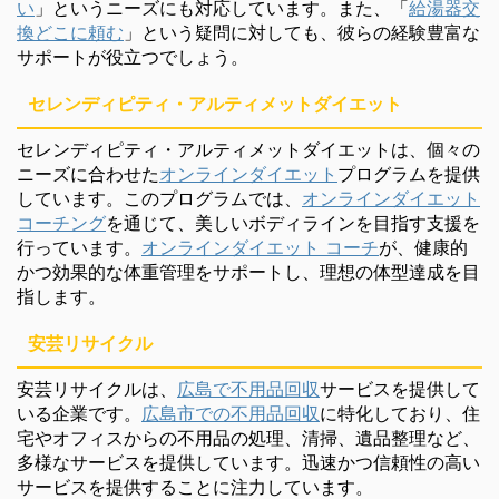
い
」というニーズにも対応しています。また、「
給湯器交
換どこに頼む
」という疑問に対しても、彼らの経験豊富な
サポートが役立つでしょう。
セレンディピティ・アルティメットダイエット
セレンディピティ・アルティメットダイエットは、個々の
ニーズに合わせた
オンラインダイエット
プログラムを提供
しています。このプログラムでは、
オンラインダイエット
コーチング
を通じて、美しいボディラインを目指す支援を
行っています。
オンラインダイエット コーチ
が、健康的
かつ効果的な体重管理をサポートし、理想の体型達成を目
指します。
安芸リサイクル
安芸リサイクルは、
広島で不用品回収
サービスを提供して
いる企業です。
広島市での不用品回収
に特化しており、住
宅やオフィスからの不用品の処理、清掃、遺品整理など、
多様なサービスを提供しています。迅速かつ信頼性の高い
サービスを提供することに注力しています。