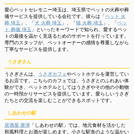
愛心ペットセレモニー埼玉は、埼玉県でペットの火葬や葬
儀サービスを提供している会社です。彼らは「
ペット 火
葬 埼玉
」、「
犬 火葬 埼玉
」、「
猫 火葬 埼玉
」、「
ペッ
ト 葬儀 埼玉
」といったキーワードで知られ、愛するペッ
トの最後を温かく見送るためのサポートを行っています。
専門のスタッフが、ペットオーナーの感情を尊重しながら
丁寧なサービスを提供します。
うさぎさん
うさぎさんは、
うさぎカフェ
やペットホテルを運営してい
るお店です。こちらのカフェでは、うさぎとのふれあい体
験ができ、ペットホテルとしてはうさぎやその他の小動物
の一時預かりサービスを提供しています。愛らしいうさぎ
たちとの交流を楽しむことができるスポットです。
しあわせの駅
居酒屋 唐津
「しあわせの駅」では、地元食材を活かした
和風料理とお酒が楽しめます。小さな駅舎のような温かい