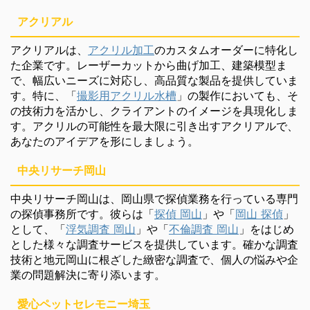
アクリアル
アクリアルは、
アクリル加工
のカスタムオーダーに特化し
た企業です。レーザーカットから曲げ加工、建築模型ま
で、幅広いニーズに対応し、高品質な製品を提供していま
す。特に、「
撮影用アクリル水槽
」の製作においても、そ
の技術力を活かし、クライアントのイメージを具現化しま
す。アクリルの可能性を最大限に引き出すアクリアルで、
あなたのアイデアを形にしましょう。
中央リサーチ岡山
中央リサーチ岡山は、岡山県で探偵業務を行っている専門
の探偵事務所です。彼らは「
探偵 岡山
」や「
岡山 探偵
」
として、「
浮気調査 岡山
」や「
不倫調査 岡山
」をはじめ
とした様々な調査サービスを提供しています。確かな調査
技術と地元岡山に根ざした緻密な調査で、個人の悩みや企
業の問題解決に寄り添います。
愛心ペットセレモニー埼玉