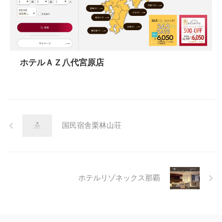
ホテルＡＺ八代宮原店
国民宿舎栗林山荘
ホテルリゾネックス那覇