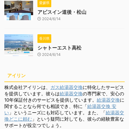
愛媛県
アビスイン道後・松山
2024/6/14
香川県
シャトーエスト高松
2024/6/14
アイリン
株式会社アイリンは、
ガス給湯器交換
に特化したサービス
を提供しています。彼らは
給湯器交換
の専門家で、安心の
10年保証付きのサービスを提供しています。
給湯器交換
に
関することなら何でも相談でき、特に「
給湯器交換 安
い
」というニーズにも対応しています。また、「
給湯器交
換どこに頼む
」という疑問に対しても、彼らの経験豊富な
サポートが役立つでしょう。