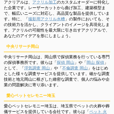
アクリアルは、
アクリル加工
のカスタムオーダーに特化し
た企業です。レーザーカットから曲げ加工、建築模型ま
で、幅広いニーズに対応し、高品質な製品を提供していま
す。特に、「
撮影用アクリル水槽
」の製作においても、そ
の技術力を活かし、クライアントのイメージを具現化しま
す。アクリルの可能性を最大限に引き出すアクリアルで、
あなたのアイデアを形にしましょう。
中央リサーチ岡山
中央リサーチ岡山は、岡山県で探偵業務を行っている専門
の探偵事務所です。彼らは「
探偵 岡山
」や「
岡山 探偵
」
として、「
浮気調査 岡山
」や「
不倫調査 岡山
」をはじめ
とした様々な調査サービスを提供しています。確かな調査
技術と地元岡山に根ざした緻密な調査で、個人の悩みや企
業の問題解決に寄り添います。
愛心ペットセレモニー埼玉
愛心ペットセレモニー埼玉は、埼玉県でペットの火葬や葬
儀サービスを提供している会社です。彼らは「
ペット 火