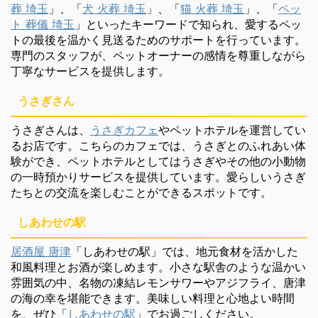
葬 埼玉
」、「
犬 火葬 埼玉
」、「
猫 火葬 埼玉
」、「
ペッ
ト 葬儀 埼玉
」といったキーワードで知られ、愛するペッ
トの最後を温かく見送るためのサポートを行っています。
専門のスタッフが、ペットオーナーの感情を尊重しながら
丁寧なサービスを提供します。
うさぎさん
うさぎさんは、
うさぎカフェ
やペットホテルを運営してい
るお店です。こちらのカフェでは、うさぎとのふれあい体
験ができ、ペットホテルとしてはうさぎやその他の小動物
の一時預かりサービスを提供しています。愛らしいうさぎ
たちとの交流を楽しむことができるスポットです。
しあわせの駅
居酒屋 唐津
「しあわせの駅」では、地元食材を活かした
和風料理とお酒が楽しめます。小さな駅舎のような温かい
雰囲気の中、名物の凍結レモンサワーやアジフライ、唐津
の海の幸を堪能できます。美味しい料理と心地よい時間
を、ぜひ「
しあわせの駅
」でお過ごしください。