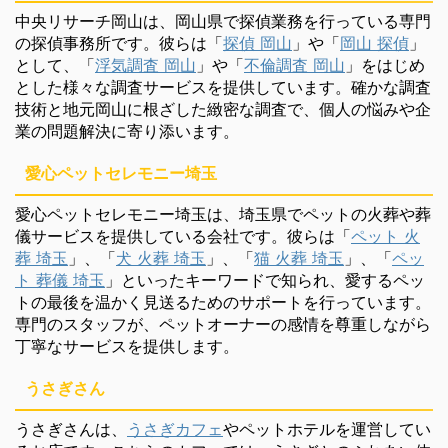
中央リサーチ岡山は、岡山県で探偵業務を行っている専門
の探偵事務所です。彼らは「
探偵 岡山
」や「
岡山 探偵
」
として、「
浮気調査 岡山
」や「
不倫調査 岡山
」をはじめ
とした様々な調査サービスを提供しています。確かな調査
技術と地元岡山に根ざした緻密な調査で、個人の悩みや企
業の問題解決に寄り添います。
愛心ペットセレモニー埼玉
愛心ペットセレモニー埼玉は、埼玉県でペットの火葬や葬
儀サービスを提供している会社です。彼らは「
ペット 火
葬 埼玉
」、「
犬 火葬 埼玉
」、「
猫 火葬 埼玉
」、「
ペッ
ト 葬儀 埼玉
」といったキーワードで知られ、愛するペッ
トの最後を温かく見送るためのサポートを行っています。
専門のスタッフが、ペットオーナーの感情を尊重しながら
丁寧なサービスを提供します。
うさぎさん
うさぎさんは、
うさぎカフェ
やペットホテルを運営してい