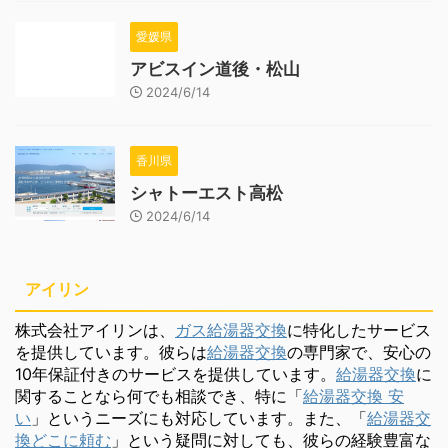
愛媛県
アビスイン道後・松山
2024/6/14
香川県
シャトーエスト高松
2024/6/14
アイリン
株式会社アイリンは、
ガス給湯器交換
に特化したサービス
を提供しています。彼らは
給湯器交換
の専門家で、安心の
10年保証付きのサービスを提供しています。
給湯器交換
に
関することなら何でも相談でき、特に「
給湯器交換 安
い
」というニーズにも対応しています。また、「
給湯器交
換どこに頼む
」という疑問に対しても、彼らの経験豊富な