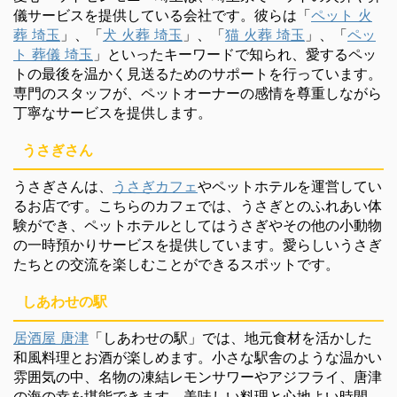
儀サービスを提供している会社です。彼らは「
ペット 火
葬 埼玉
」、「
犬 火葬 埼玉
」、「
猫 火葬 埼玉
」、「
ペッ
ト 葬儀 埼玉
」といったキーワードで知られ、愛するペッ
トの最後を温かく見送るためのサポートを行っています。
専門のスタッフが、ペットオーナーの感情を尊重しながら
丁寧なサービスを提供します。
うさぎさん
うさぎさんは、
うさぎカフェ
やペットホテルを運営してい
るお店です。こちらのカフェでは、うさぎとのふれあい体
験ができ、ペットホテルとしてはうさぎやその他の小動物
の一時預かりサービスを提供しています。愛らしいうさぎ
たちとの交流を楽しむことができるスポットです。
しあわせの駅
居酒屋 唐津
「しあわせの駅」では、地元食材を活かした
和風料理とお酒が楽しめます。小さな駅舎のような温かい
雰囲気の中、名物の凍結レモンサワーやアジフライ、唐津
の海の幸を堪能できます。美味しい料理と心地よい時間