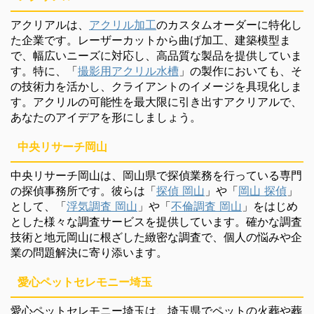
アクリアルは、
アクリル加工
のカスタムオーダーに特化し
た企業です。レーザーカットから曲げ加工、建築模型ま
で、幅広いニーズに対応し、高品質な製品を提供していま
す。特に、「
撮影用アクリル水槽
」の製作においても、そ
の技術力を活かし、クライアントのイメージを具現化しま
す。アクリルの可能性を最大限に引き出すアクリアルで、
あなたのアイデアを形にしましょう。
中央リサーチ岡山
中央リサーチ岡山は、岡山県で探偵業務を行っている専門
の探偵事務所です。彼らは「
探偵 岡山
」や「
岡山 探偵
」
として、「
浮気調査 岡山
」や「
不倫調査 岡山
」をはじめ
とした様々な調査サービスを提供しています。確かな調査
技術と地元岡山に根ざした緻密な調査で、個人の悩みや企
業の問題解決に寄り添います。
愛心ペットセレモニー埼玉
愛心ペットセレモニー埼玉は、埼玉県でペットの火葬や葬