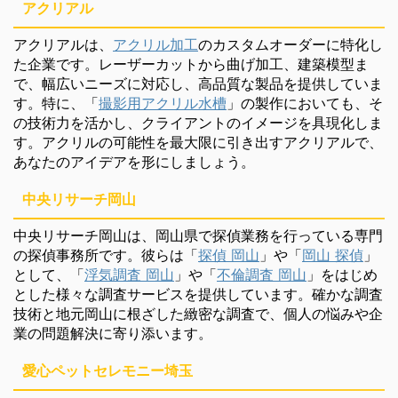
アクリアル
アクリアルは、
アクリル加工
のカスタムオーダーに特化し
た企業です。レーザーカットから曲げ加工、建築模型ま
で、幅広いニーズに対応し、高品質な製品を提供していま
す。特に、「
撮影用アクリル水槽
」の製作においても、そ
の技術力を活かし、クライアントのイメージを具現化しま
す。アクリルの可能性を最大限に引き出すアクリアルで、
あなたのアイデアを形にしましょう。
中央リサーチ岡山
中央リサーチ岡山は、岡山県で探偵業務を行っている専門
の探偵事務所です。彼らは「
探偵 岡山
」や「
岡山 探偵
」
として、「
浮気調査 岡山
」や「
不倫調査 岡山
」をはじめ
とした様々な調査サービスを提供しています。確かな調査
技術と地元岡山に根ざした緻密な調査で、個人の悩みや企
業の問題解決に寄り添います。
愛心ペットセレモニー埼玉