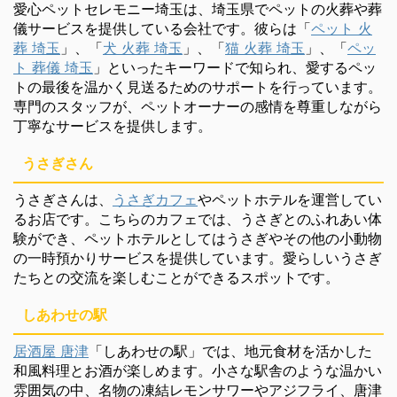
愛心ペットセレモニー埼玉は、埼玉県でペットの火葬や葬
儀サービスを提供している会社です。彼らは「
ペット 火
葬 埼玉
」、「
犬 火葬 埼玉
」、「
猫 火葬 埼玉
」、「
ペッ
ト 葬儀 埼玉
」といったキーワードで知られ、愛するペッ
トの最後を温かく見送るためのサポートを行っています。
専門のスタッフが、ペットオーナーの感情を尊重しながら
丁寧なサービスを提供します。
うさぎさん
うさぎさんは、
うさぎカフェ
やペットホテルを運営してい
るお店です。こちらのカフェでは、うさぎとのふれあい体
験ができ、ペットホテルとしてはうさぎやその他の小動物
の一時預かりサービスを提供しています。愛らしいうさぎ
たちとの交流を楽しむことができるスポットです。
しあわせの駅
居酒屋 唐津
「しあわせの駅」では、地元食材を活かした
和風料理とお酒が楽しめます。小さな駅舎のような温かい
雰囲気の中、名物の凍結レモンサワーやアジフライ、唐津