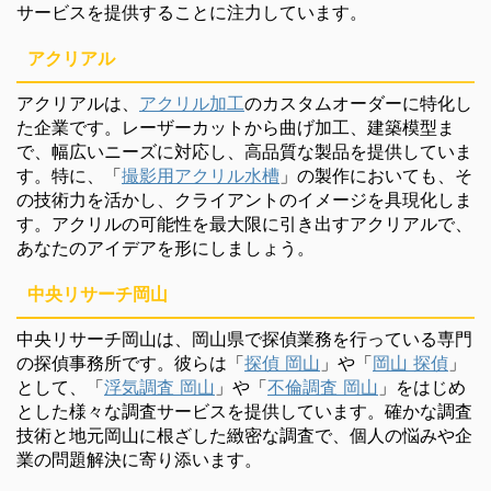
サービスを提供することに注力しています。
アクリアル
アクリアルは、
アクリル加工
のカスタムオーダーに特化し
た企業です。レーザーカットから曲げ加工、建築模型ま
で、幅広いニーズに対応し、高品質な製品を提供していま
す。特に、「
撮影用アクリル水槽
」の製作においても、そ
の技術力を活かし、クライアントのイメージを具現化しま
す。アクリルの可能性を最大限に引き出すアクリアルで、
あなたのアイデアを形にしましょう。
中央リサーチ岡山
中央リサーチ岡山は、岡山県で探偵業務を行っている専門
の探偵事務所です。彼らは「
探偵 岡山
」や「
岡山 探偵
」
として、「
浮気調査 岡山
」や「
不倫調査 岡山
」をはじめ
とした様々な調査サービスを提供しています。確かな調査
技術と地元岡山に根ざした緻密な調査で、個人の悩みや企
業の問題解決に寄り添います。