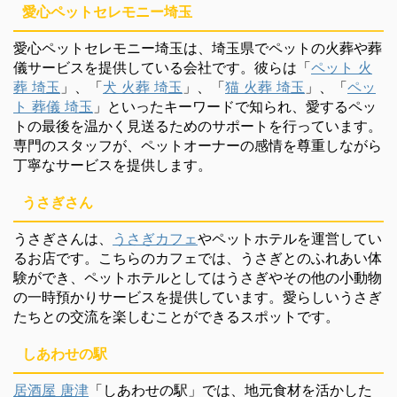
愛心ペットセレモニー埼玉
愛心ペットセレモニー埼玉は、埼玉県でペットの火葬や葬
儀サービスを提供している会社です。彼らは「
ペット 火
葬 埼玉
」、「
犬 火葬 埼玉
」、「
猫 火葬 埼玉
」、「
ペッ
ト 葬儀 埼玉
」といったキーワードで知られ、愛するペッ
トの最後を温かく見送るためのサポートを行っています。
専門のスタッフが、ペットオーナーの感情を尊重しながら
丁寧なサービスを提供します。
うさぎさん
うさぎさんは、
うさぎカフェ
やペットホテルを運営してい
るお店です。こちらのカフェでは、うさぎとのふれあい体
験ができ、ペットホテルとしてはうさぎやその他の小動物
の一時預かりサービスを提供しています。愛らしいうさぎ
たちとの交流を楽しむことができるスポットです。
しあわせの駅
居酒屋 唐津
「しあわせの駅」では、地元食材を活かした