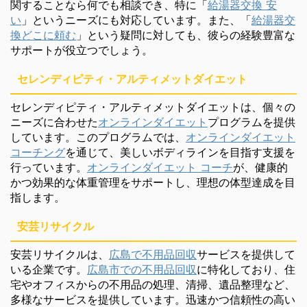
関することなら何でも相談でき、特に「
給湯器交換 安
い
」というニーズにも対応しています。また、「
給湯器交
換どこに頼む
」という疑問に対しても、彼らの経験豊富な
サポートが役立つでしょう。
セレンディピティ・アルティメットダイエット
セレンディピティ・アルティメットダイエットは、個々の
ニーズに合わせた
オンラインダイエット
プログラムを提供
しています。このプログラムでは、
オンラインダイエット
コーチング
を通じて、美しいボディラインを目指す支援を
行っています。
オンラインダイエット コーチ
が、健康的
かつ効果的な体重管理をサポートし、理想の体型達成を目
指します。
安芸リサイクル
安芸リサイクルは、
広島で不用品回収
サービスを提供して
いる企業です。
広島市での不用品回収
に特化しており、住
宅やオフィスからの不用品の処理、清掃、遺品整理など、
多様なサービスを提供しています。迅速かつ信頼性の高い