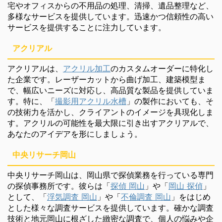
宅やオフィスからの不用品の処理、清掃、遺品整理など、
多様なサービスを提供しています。迅速かつ信頼性の高い
サービスを提供することに注力しています。
アクリアル
アクリアルは、
アクリル加工
のカスタムオーダーに特化し
た企業です。レーザーカットから曲げ加工、建築模型ま
で、幅広いニーズに対応し、高品質な製品を提供していま
す。特に、「
撮影用アクリル水槽
」の製作においても、そ
の技術力を活かし、クライアントのイメージを具現化しま
す。アクリルの可能性を最大限に引き出すアクリアルで、
あなたのアイデアを形にしましょう。
中央リサーチ岡山
中央リサーチ岡山は、岡山県で探偵業務を行っている専門
の探偵事務所です。彼らは「
探偵 岡山
」や「
岡山 探偵
」
として、「
浮気調査 岡山
」や「
不倫調査 岡山
」をはじめ
とした様々な調査サービスを提供しています。確かな調査
技術と地元岡山に根ざした緻密な調査で、個人の悩みや企