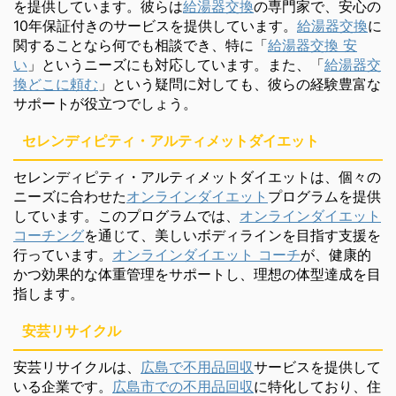
を提供しています。彼らは
給湯器交換
の専門家で、安心の
10年保証付きのサービスを提供しています。
給湯器交換
に
関することなら何でも相談でき、特に「
給湯器交換 安
い
」というニーズにも対応しています。また、「
給湯器交
換どこに頼む
」という疑問に対しても、彼らの経験豊富な
サポートが役立つでしょう。
セレンディピティ・アルティメットダイエット
セレンディピティ・アルティメットダイエットは、個々の
ニーズに合わせた
オンラインダイエット
プログラムを提供
しています。このプログラムでは、
オンラインダイエット
コーチング
を通じて、美しいボディラインを目指す支援を
行っています。
オンラインダイエット コーチ
が、健康的
かつ効果的な体重管理をサポートし、理想の体型達成を目
指します。
安芸リサイクル
安芸リサイクルは、
広島で不用品回収
サービスを提供して
いる企業です。
広島市での不用品回収
に特化しており、住