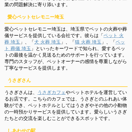
業の問題解決に寄り添います。
愛心ペットセレモニー埼玉
愛心ペットセレモニー埼玉は、埼玉県でペットの火葬や葬
儀サービスを提供している会社です。彼らは「
ペット 火
葬 埼玉
」、「
犬 火葬 埼玉
」、「
猫 火葬 埼玉
」、「
ペッ
ト 葬儀 埼玉
」といったキーワードで知られ、愛するペッ
トの最後を温かく見送るためのサポートを行っています。
専門のスタッフが、ペットオーナーの感情を尊重しながら
丁寧なサービスを提供します。
うさぎさん
うさぎさんは、
うさぎカフェ
やペットホテルを運営してい
るお店です。こちらのカフェでは、うさぎとのふれあい体
験ができ、ペットホテルとしてはうさぎやその他の小動物
の一時預かりサービスを提供しています。愛らしいうさぎ
たちとの交流を楽しむことができるスポットです。
しあわせの駅