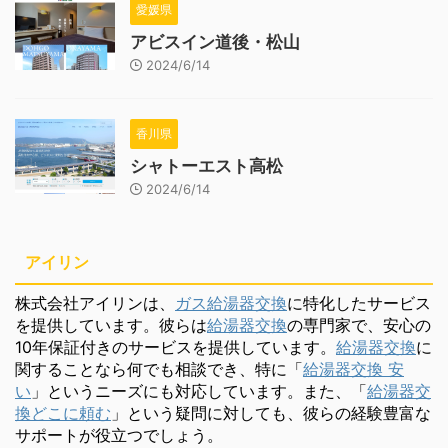
愛媛県
アビスイン道後・松山
2024/6/14
香川県
シャトーエスト高松
2024/6/14
アイリン
株式会社アイリンは、
ガス給湯器交換
に特化したサービス
を提供しています。彼らは
給湯器交換
の専門家で、安心の
10年保証付きのサービスを提供しています。
給湯器交換
に
関することなら何でも相談でき、特に「
給湯器交換 安
い
」というニーズにも対応しています。また、「
給湯器交
換どこに頼む
」という疑問に対しても、彼らの経験豊富な
サポートが役立つでしょう。