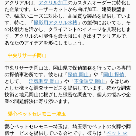
アクリアルは、
アクリル加工
のカスタムオーダーに特化し
た企業です。レーザーカットから曲げ加工、建築模型ま
で、幅広いニーズに対応し、高品質な製品を提供していま
す。特に、「
撮影用アクリル水槽
」の製作においても、そ
の技術力を活かし、クライアントのイメージを具現化しま
す。アクリルの可能性を最大限に引き出すアクリアルで、
あなたのアイデアを形にしましょう。
中央リサーチ岡山
中央リサーチ岡山は、岡山県で探偵業務を行っている専門
の探偵事務所です。彼らは「
探偵 岡山
」や「
岡山 探偵
」
として、「
浮気調査 岡山
」や「
不倫調査 岡山
」をはじめ
とした様々な調査サービスを提供しています。確かな調査
技術と地元岡山に根ざした緻密な調査で、個人の悩みや企
業の問題解決に寄り添います。
愛心ペットセレモニー埼玉
愛心ペットセレモニー埼玉は、埼玉県でペットの火葬や葬
儀サービスを提供している会社です。彼らは「
ペット 火