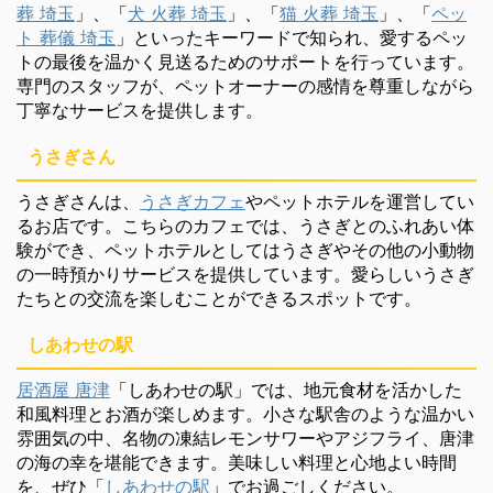
葬 埼玉
」、「
犬 火葬 埼玉
」、「
猫 火葬 埼玉
」、「
ペッ
ト 葬儀 埼玉
」といったキーワードで知られ、愛するペッ
トの最後を温かく見送るためのサポートを行っています。
専門のスタッフが、ペットオーナーの感情を尊重しながら
丁寧なサービスを提供します。
うさぎさん
うさぎさんは、
うさぎカフェ
やペットホテルを運営してい
るお店です。こちらのカフェでは、うさぎとのふれあい体
験ができ、ペットホテルとしてはうさぎやその他の小動物
の一時預かりサービスを提供しています。愛らしいうさぎ
たちとの交流を楽しむことができるスポットです。
しあわせの駅
居酒屋 唐津
「しあわせの駅」では、地元食材を活かした
和風料理とお酒が楽しめます。小さな駅舎のような温かい
雰囲気の中、名物の凍結レモンサワーやアジフライ、唐津
の海の幸を堪能できます。美味しい料理と心地よい時間
を、ぜひ「
しあわせの駅
」でお過ごしください。