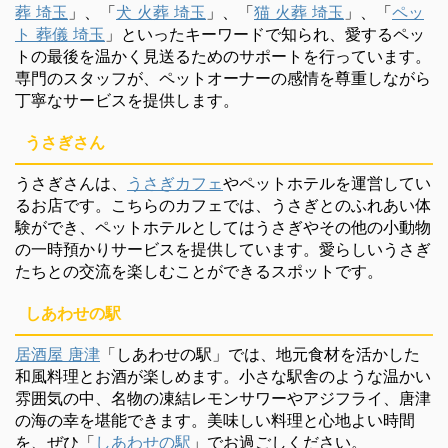
葬 埼玉
」、「
犬 火葬 埼玉
」、「
猫 火葬 埼玉
」、「
ペッ
ト 葬儀 埼玉
」といったキーワードで知られ、愛するペッ
トの最後を温かく見送るためのサポートを行っています。
専門のスタッフが、ペットオーナーの感情を尊重しながら
丁寧なサービスを提供します。
うさぎさん
うさぎさんは、
うさぎカフェ
やペットホテルを運営してい
るお店です。こちらのカフェでは、うさぎとのふれあい体
験ができ、ペットホテルとしてはうさぎやその他の小動物
の一時預かりサービスを提供しています。愛らしいうさぎ
たちとの交流を楽しむことができるスポットです。
しあわせの駅
居酒屋 唐津
「しあわせの駅」では、地元食材を活かした
和風料理とお酒が楽しめます。小さな駅舎のような温かい
雰囲気の中、名物の凍結レモンサワーやアジフライ、唐津
の海の幸を堪能できます。美味しい料理と心地よい時間
を、ぜひ「
しあわせの駅
」でお過ごしください。