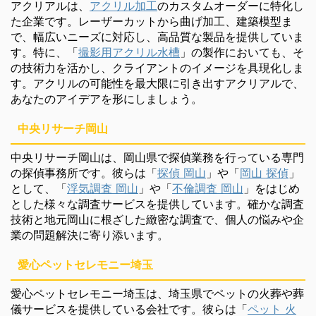
アクリアルは、
アクリル加工
のカスタムオーダーに特化し
た企業です。レーザーカットから曲げ加工、建築模型ま
で、幅広いニーズに対応し、高品質な製品を提供していま
す。特に、「
撮影用アクリル水槽
」の製作においても、そ
の技術力を活かし、クライアントのイメージを具現化しま
す。アクリルの可能性を最大限に引き出すアクリアルで、
あなたのアイデアを形にしましょう。
中央リサーチ岡山
中央リサーチ岡山は、岡山県で探偵業務を行っている専門
の探偵事務所です。彼らは「
探偵 岡山
」や「
岡山 探偵
」
として、「
浮気調査 岡山
」や「
不倫調査 岡山
」をはじめ
とした様々な調査サービスを提供しています。確かな調査
技術と地元岡山に根ざした緻密な調査で、個人の悩みや企
業の問題解決に寄り添います。
愛心ペットセレモニー埼玉
愛心ペットセレモニー埼玉は、埼玉県でペットの火葬や葬
儀サービスを提供している会社です。彼らは「
ペット 火