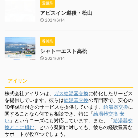
愛媛県
アビスイン道後・松山
2024/6/14
香川県
シャトーエスト高松
2024/6/14
アイリン
株式会社アイリンは、
ガス給湯器交換
に特化したサービス
を提供しています。彼らは
給湯器交換
の専門家で、安心の
10年保証付きのサービスを提供しています。
給湯器交換
に
関することなら何でも相談でき、特に「
給湯器交換 安
い
」というニーズにも対応しています。また、「
給湯器交
換どこに頼む
」という疑問に対しても、彼らの経験豊富な
サポートが役立つでしょう。