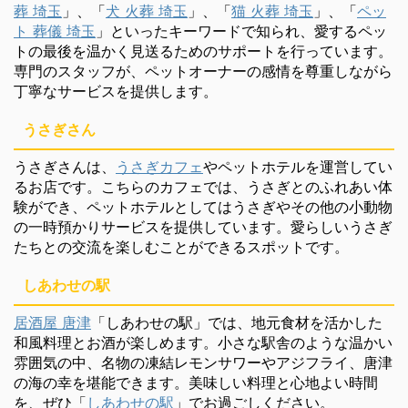
葬 埼玉
」、「
犬 火葬 埼玉
」、「
猫 火葬 埼玉
」、「
ペッ
ト 葬儀 埼玉
」といったキーワードで知られ、愛するペッ
トの最後を温かく見送るためのサポートを行っています。
専門のスタッフが、ペットオーナーの感情を尊重しながら
丁寧なサービスを提供します。
うさぎさん
うさぎさんは、
うさぎカフェ
やペットホテルを運営してい
るお店です。こちらのカフェでは、うさぎとのふれあい体
験ができ、ペットホテルとしてはうさぎやその他の小動物
の一時預かりサービスを提供しています。愛らしいうさぎ
たちとの交流を楽しむことができるスポットです。
しあわせの駅
居酒屋 唐津
「しあわせの駅」では、地元食材を活かした
和風料理とお酒が楽しめます。小さな駅舎のような温かい
雰囲気の中、名物の凍結レモンサワーやアジフライ、唐津
の海の幸を堪能できます。美味しい料理と心地よい時間
を、ぜひ「
しあわせの駅
」でお過ごしください。