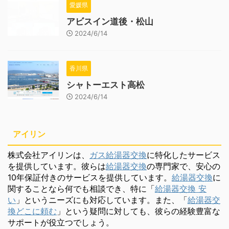
愛媛県
アビスイン道後・松山
2024/6/14
香川県
シャトーエスト高松
2024/6/14
アイリン
株式会社アイリンは、
ガス給湯器交換
に特化したサービス
を提供しています。彼らは
給湯器交換
の専門家で、安心の
10年保証付きのサービスを提供しています。
給湯器交換
に
関することなら何でも相談でき、特に「
給湯器交換 安
い
」というニーズにも対応しています。また、「
給湯器交
換どこに頼む
」という疑問に対しても、彼らの経験豊富な
サポートが役立つでしょう。