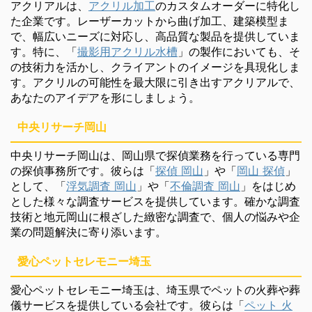
アクリアルは、
アクリル加工
のカスタムオーダーに特化し
た企業です。レーザーカットから曲げ加工、建築模型ま
で、幅広いニーズに対応し、高品質な製品を提供していま
す。特に、「
撮影用アクリル水槽
」の製作においても、そ
の技術力を活かし、クライアントのイメージを具現化しま
す。アクリルの可能性を最大限に引き出すアクリアルで、
あなたのアイデアを形にしましょう。
中央リサーチ岡山
中央リサーチ岡山は、岡山県で探偵業務を行っている専門
の探偵事務所です。彼らは「
探偵 岡山
」や「
岡山 探偵
」
として、「
浮気調査 岡山
」や「
不倫調査 岡山
」をはじめ
とした様々な調査サービスを提供しています。確かな調査
技術と地元岡山に根ざした緻密な調査で、個人の悩みや企
業の問題解決に寄り添います。
愛心ペットセレモニー埼玉
愛心ペットセレモニー埼玉は、埼玉県でペットの火葬や葬
儀サービスを提供している会社です。彼らは「
ペット 火