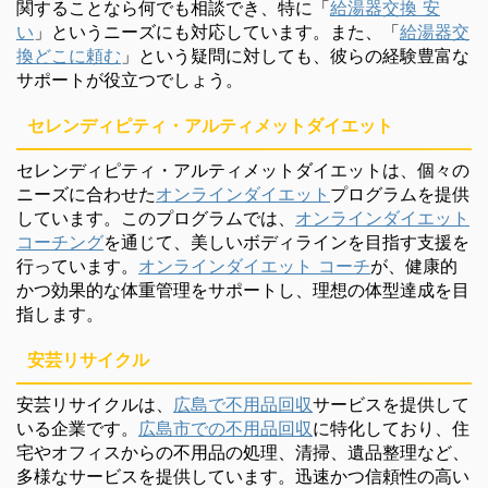
関することなら何でも相談でき、特に「
給湯器交換 安
い
」というニーズにも対応しています。また、「
給湯器交
換どこに頼む
」という疑問に対しても、彼らの経験豊富な
サポートが役立つでしょう。
セレンディピティ・アルティメットダイエット
セレンディピティ・アルティメットダイエットは、個々の
ニーズに合わせた
オンラインダイエット
プログラムを提供
しています。このプログラムでは、
オンラインダイエット
コーチング
を通じて、美しいボディラインを目指す支援を
行っています。
オンラインダイエット コーチ
が、健康的
かつ効果的な体重管理をサポートし、理想の体型達成を目
指します。
安芸リサイクル
安芸リサイクルは、
広島で不用品回収
サービスを提供して
いる企業です。
広島市での不用品回収
に特化しており、住
宅やオフィスからの不用品の処理、清掃、遺品整理など、
多様なサービスを提供しています。迅速かつ信頼性の高い