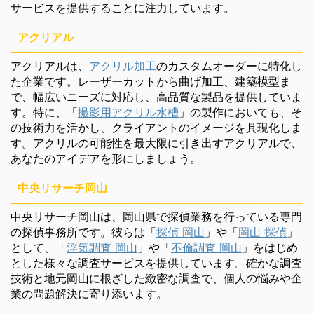
サービスを提供することに注力しています。
アクリアル
アクリアルは、
アクリル加工
のカスタムオーダーに特化し
た企業です。レーザーカットから曲げ加工、建築模型ま
で、幅広いニーズに対応し、高品質な製品を提供していま
す。特に、「
撮影用アクリル水槽
」の製作においても、そ
の技術力を活かし、クライアントのイメージを具現化しま
す。アクリルの可能性を最大限に引き出すアクリアルで、
あなたのアイデアを形にしましょう。
中央リサーチ岡山
中央リサーチ岡山は、岡山県で探偵業務を行っている専門
の探偵事務所です。彼らは「
探偵 岡山
」や「
岡山 探偵
」
として、「
浮気調査 岡山
」や「
不倫調査 岡山
」をはじめ
とした様々な調査サービスを提供しています。確かな調査
技術と地元岡山に根ざした緻密な調査で、個人の悩みや企
業の問題解決に寄り添います。