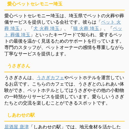
愛心ペットセレモニー埼玉
愛心ペットセレモニー埼玉は、埼玉県でペットの火葬や葬
儀サービスを提供している会社です。彼らは「
ペット 火
葬 埼玉
」、「
犬 火葬 埼玉
」、「
猫 火葬 埼玉
」、「
ペッ
ト 葬儀 埼玉
」といったキーワードで知られ、愛するペッ
トの最後を温かく見送るためのサポートを行っています。
専門のスタッフが、ペットオーナーの感情を尊重しながら
丁寧なサービスを提供します。
うさぎさん
うさぎさんは、
うさぎカフェ
やペットホテルを運営してい
るお店です。こちらのカフェでは、うさぎとのふれあい体
験ができ、ペットホテルとしてはうさぎやその他の小動物
の一時預かりサービスを提供しています。愛らしいうさぎ
たちとの交流を楽しむことができるスポットです。
しあわせの駅
居酒屋 唐津
「しあわせの駅」では、地元食材を活かした