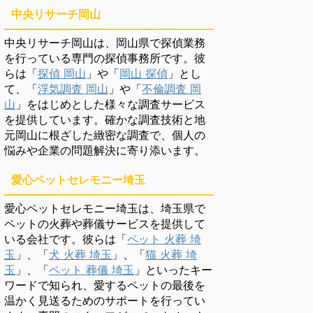
中央リサーチ岡山
中央リサーチ岡山は、岡山県で探偵業務
を行っている専門の探偵事務所です。彼
らは「
探偵 岡山
」や「
岡山 探偵
」とし
て、「
浮気調査 岡山
」や「
不倫調査 岡
山
」をはじめとした様々な調査サービス
を提供しています。確かな調査技術と地
元岡山に根ざした緻密な調査で、個人の
悩みや企業の問題解決に寄り添います。
愛心ペットセレモニー埼玉
愛心ペットセレモニー埼玉は、埼玉県で
ペットの火葬や葬儀サービスを提供して
いる会社です。彼らは「
ペット 火葬 埼
玉
」、「
犬 火葬 埼玉
」、「
猫 火葬 埼
玉
」、「
ペット 葬儀 埼玉
」といったキー
ワードで知られ、愛するペットの最後を
温かく見送るためのサポートを行ってい