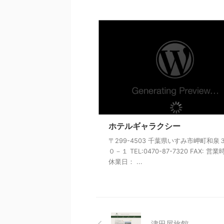
ホテルギャラクシー
〒299-4503 千葉県いすみ市岬町和泉
０－１ TEL:0470-87-7320 FAX: 営
休業日： ...
津田屋旅館