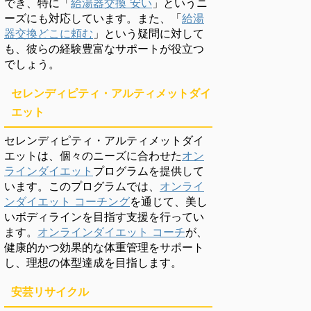
でき、特に「
給湯器交換 安い
」というニ
ーズにも対応しています。また、「
給湯
器交換どこに頼む
」という疑問に対して
も、彼らの経験豊富なサポートが役立つ
でしょう。
セレンディピティ・アルティメットダイ
エット
セレンディピティ・アルティメットダイ
エットは、個々のニーズに合わせた
オン
ラインダイエット
プログラムを提供して
います。このプログラムでは、
オンライ
ンダイエット コーチング
を通じて、美し
いボディラインを目指す支援を行ってい
ます。
オンラインダイエット コーチ
が、
健康的かつ効果的な体重管理をサポート
し、理想の体型達成を目指します。
安芸リサイクル