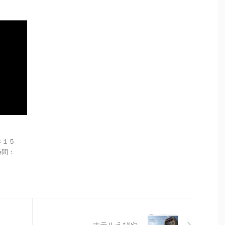
３１５
業時間：
ホテルえびや