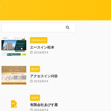
い。
長野県松本市
エースイン松本
2024/6/14
愛知県
アクセスイン刈谷
2024/6/14
滋賀県
有限会社ゑびす屋
2024/6/14