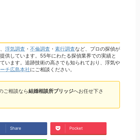
、
浮気調査
・
不倫調査
・
素行調査
など、プロの探偵が
提供しています。55年にわたる探偵業界での実績と
ています。追跡技術の高さでも知られており、浮気や
ーチ広島本社
にご相談ください。
のご相談なら
結婚相談所ブリッジ
へお任せ下さ
Share
Pocket