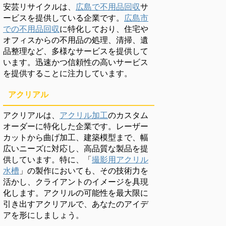
安芸リサイクルは、
広島で不用品回収
サ
ービスを提供している企業です。
広島市
での不用品回収
に特化しており、住宅や
オフィスからの不用品の処理、清掃、遺
品整理など、多様なサービスを提供して
います。迅速かつ信頼性の高いサービス
を提供することに注力しています。
アクリアル
アクリアルは、
アクリル加工
のカスタム
オーダーに特化した企業です。レーザー
カットから曲げ加工、建築模型まで、幅
広いニーズに対応し、高品質な製品を提
供しています。特に、「
撮影用アクリル
水槽
」の製作においても、その技術力を
活かし、クライアントのイメージを具現
化します。アクリルの可能性を最大限に
引き出すアクリアルで、あなたのアイデ
アを形にしましょう。