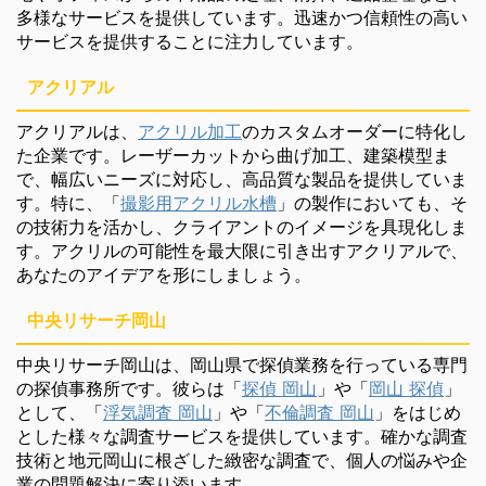
多様なサービスを提供しています。迅速かつ信頼性の高い
サービスを提供することに注力しています。
アクリアル
アクリアルは、
アクリル加工
のカスタムオーダーに特化し
た企業です。レーザーカットから曲げ加工、建築模型ま
で、幅広いニーズに対応し、高品質な製品を提供していま
す。特に、「
撮影用アクリル水槽
」の製作においても、そ
の技術力を活かし、クライアントのイメージを具現化しま
す。アクリルの可能性を最大限に引き出すアクリアルで、
あなたのアイデアを形にしましょう。
中央リサーチ岡山
中央リサーチ岡山は、岡山県で探偵業務を行っている専門
の探偵事務所です。彼らは「
探偵 岡山
」や「
岡山 探偵
」
として、「
浮気調査 岡山
」や「
不倫調査 岡山
」をはじめ
とした様々な調査サービスを提供しています。確かな調査
技術と地元岡山に根ざした緻密な調査で、個人の悩みや企
業の問題解決に寄り添います。