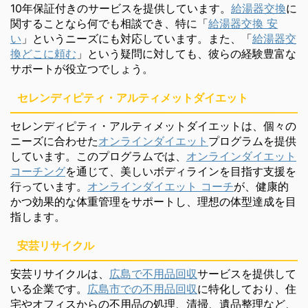
10年保証付きのサービスを提供しています。
給湯器交換
に
関することなら何でも相談でき、特に「
給湯器交換 安
い
」というニーズにも対応しています。また、「
給湯器交
換どこに頼む
」という疑問に対しても、彼らの経験豊富な
サポートが役立つでしょう。
セレンディピティ・アルティメットダイエット
セレンディピティ・アルティメットダイエットは、個々の
ニーズに合わせた
オンラインダイエット
プログラムを提供
しています。このプログラムでは、
オンラインダイエット
コーチング
を通じて、美しいボディラインを目指す支援を
行っています。
オンラインダイエット コーチ
が、健康的
かつ効果的な体重管理をサポートし、理想の体型達成を目
指します。
安芸リサイクル
安芸リサイクルは、
広島で不用品回収
サービスを提供して
いる企業です。
広島市での不用品回収
に特化しており、住
宅やオフィスからの不用品の処理、清掃、遺品整理など、