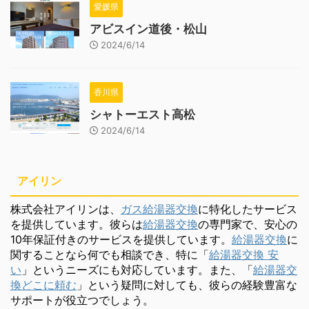
愛媛県
アビスイン道後・松山
2024/6/14
香川県
シャトーエスト高松
2024/6/14
アイリン
株式会社アイリンは、
ガス給湯器交換
に特化したサービス
を提供しています。彼らは
給湯器交換
の専門家で、安心の
10年保証付きのサービスを提供しています。
給湯器交換
に
関することなら何でも相談でき、特に「
給湯器交換 安
い
」というニーズにも対応しています。また、「
給湯器交
換どこに頼む
」という疑問に対しても、彼らの経験豊富な
サポートが役立つでしょう。