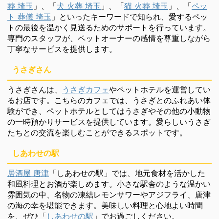
葬 埼玉
」、「
犬 火葬 埼玉
」、「
猫 火葬 埼玉
」、「
ペッ
ト 葬儀 埼玉
」といったキーワードで知られ、愛するペッ
トの最後を温かく見送るためのサポートを行っています。
専門のスタッフが、ペットオーナーの感情を尊重しながら
丁寧なサービスを提供します。
うさぎさん
うさぎさんは、
うさぎカフェ
やペットホテルを運営してい
るお店です。こちらのカフェでは、うさぎとのふれあい体
験ができ、ペットホテルとしてはうさぎやその他の小動物
の一時預かりサービスを提供しています。愛らしいうさぎ
たちとの交流を楽しむことができるスポットです。
しあわせの駅
居酒屋 唐津
「しあわせの駅」では、地元食材を活かした
和風料理とお酒が楽しめます。小さな駅舎のような温かい
雰囲気の中、名物の凍結レモンサワーやアジフライ、唐津
の海の幸を堪能できます。美味しい料理と心地よい時間
を、ぜひ「
しあわせの駅
」でお過ごしください。