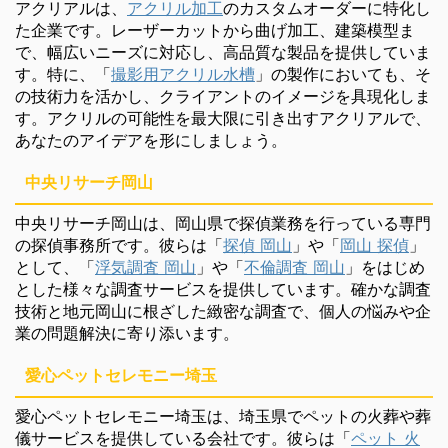
アクリアルは、
アクリル加工
のカスタムオーダーに特化し
た企業です。レーザーカットから曲げ加工、建築模型ま
で、幅広いニーズに対応し、高品質な製品を提供していま
す。特に、「
撮影用アクリル水槽
」の製作においても、そ
の技術力を活かし、クライアントのイメージを具現化しま
す。アクリルの可能性を最大限に引き出すアクリアルで、
あなたのアイデアを形にしましょう。
中央リサーチ岡山
中央リサーチ岡山は、岡山県で探偵業務を行っている専門
の探偵事務所です。彼らは「
探偵 岡山
」や「
岡山 探偵
」
として、「
浮気調査 岡山
」や「
不倫調査 岡山
」をはじめ
とした様々な調査サービスを提供しています。確かな調査
技術と地元岡山に根ざした緻密な調査で、個人の悩みや企
業の問題解決に寄り添います。
愛心ペットセレモニー埼玉
愛心ペットセレモニー埼玉は、埼玉県でペットの火葬や葬
儀サービスを提供している会社です。彼らは「
ペット 火