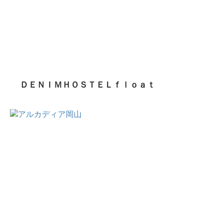
ＤＥＮＩＭＨＯＳＴＥＬｆｌｏａｔ