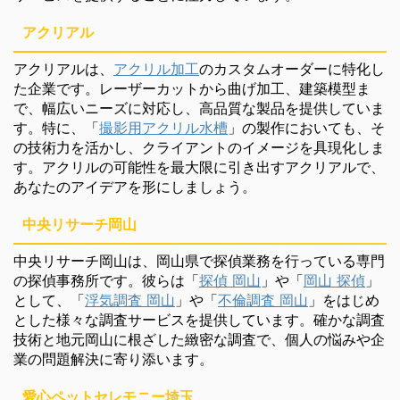
アクリアル
アクリアルは、
アクリル加工
のカスタムオーダーに特化し
た企業です。レーザーカットから曲げ加工、建築模型ま
で、幅広いニーズに対応し、高品質な製品を提供していま
す。特に、「
撮影用アクリル水槽
」の製作においても、そ
の技術力を活かし、クライアントのイメージを具現化しま
す。アクリルの可能性を最大限に引き出すアクリアルで、
あなたのアイデアを形にしましょう。
中央リサーチ岡山
中央リサーチ岡山は、岡山県で探偵業務を行っている専門
の探偵事務所です。彼らは「
探偵 岡山
」や「
岡山 探偵
」
として、「
浮気調査 岡山
」や「
不倫調査 岡山
」をはじめ
とした様々な調査サービスを提供しています。確かな調査
技術と地元岡山に根ざした緻密な調査で、個人の悩みや企
業の問題解決に寄り添います。
愛心ペットセレモニー埼玉