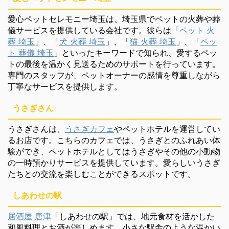
愛心ペットセレモニー埼玉は、埼玉県でペットの火葬や葬
儀サービスを提供している会社です。彼らは「
ペット 火
葬 埼玉
」、「
犬 火葬 埼玉
」、「
猫 火葬 埼玉
」、「
ペッ
ト 葬儀 埼玉
」といったキーワードで知られ、愛するペッ
トの最後を温かく見送るためのサポートを行っています。
専門のスタッフが、ペットオーナーの感情を尊重しながら
丁寧なサービスを提供します。
うさぎさん
うさぎさんは、
うさぎカフェ
やペットホテルを運営してい
るお店です。こちらのカフェでは、うさぎとのふれあい体
験ができ、ペットホテルとしてはうさぎやその他の小動物
の一時預かりサービスを提供しています。愛らしいうさぎ
たちとの交流を楽しむことができるスポットです。
しあわせの駅
居酒屋 唐津
「しあわせの駅」では、地元食材を活かした
和風料理とお酒が楽しめます。小さな駅舎のような温かい