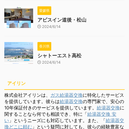
愛媛県
アビスイン道後・松山
2024/6/14
香川県
シャトーエスト高松
2024/6/14
アイリン
株式会社アイリンは、
ガス給湯器交換
に特化したサービス
を提供しています。彼らは
給湯器交換
の専門家で、安心の
10年保証付きのサービスを提供しています。
給湯器交換
に
関することなら何でも相談でき、特に「
給湯器交換 安
い
」というニーズにも対応しています。また、「
給湯器交
換どこに頼む
」という疑問に対しても、彼らの経験豊富な