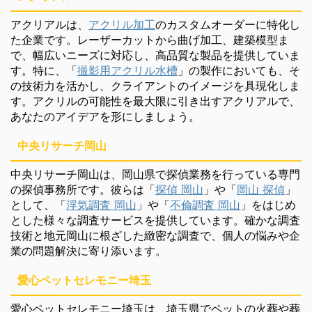
アクリアルは、
アクリル加工
のカスタムオーダーに特化し
た企業です。レーザーカットから曲げ加工、建築模型ま
で、幅広いニーズに対応し、高品質な製品を提供していま
す。特に、「
撮影用アクリル水槽
」の製作においても、そ
の技術力を活かし、クライアントのイメージを具現化しま
す。アクリルの可能性を最大限に引き出すアクリアルで、
あなたのアイデアを形にしましょう。
中央リサーチ岡山
中央リサーチ岡山は、岡山県で探偵業務を行っている専門
の探偵事務所です。彼らは「
探偵 岡山
」や「
岡山 探偵
」
として、「
浮気調査 岡山
」や「
不倫調査 岡山
」をはじめ
とした様々な調査サービスを提供しています。確かな調査
技術と地元岡山に根ざした緻密な調査で、個人の悩みや企
業の問題解決に寄り添います。
愛心ペットセレモニー埼玉
愛心ペットセレモニー埼玉は、埼玉県でペットの火葬や葬