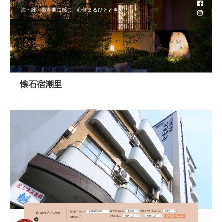
懐石宿潮里