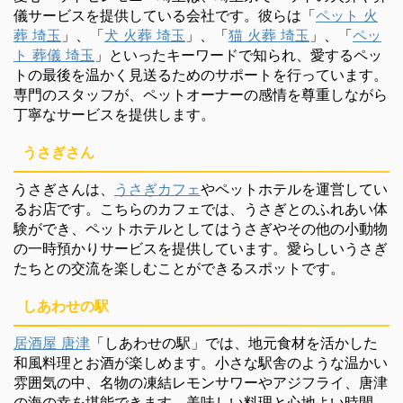
儀サービスを提供している会社です。彼らは「
ペット 火
葬 埼玉
」、「
犬 火葬 埼玉
」、「
猫 火葬 埼玉
」、「
ペッ
ト 葬儀 埼玉
」といったキーワードで知られ、愛するペッ
トの最後を温かく見送るためのサポートを行っています。
専門のスタッフが、ペットオーナーの感情を尊重しながら
丁寧なサービスを提供します。
うさぎさん
うさぎさんは、
うさぎカフェ
やペットホテルを運営してい
るお店です。こちらのカフェでは、うさぎとのふれあい体
験ができ、ペットホテルとしてはうさぎやその他の小動物
の一時預かりサービスを提供しています。愛らしいうさぎ
たちとの交流を楽しむことができるスポットです。
しあわせの駅
居酒屋 唐津
「しあわせの駅」では、地元食材を活かした
和風料理とお酒が楽しめます。小さな駅舎のような温かい
雰囲気の中、名物の凍結レモンサワーやアジフライ、唐津
の海の幸を堪能できます。美味しい料理と心地よい時間