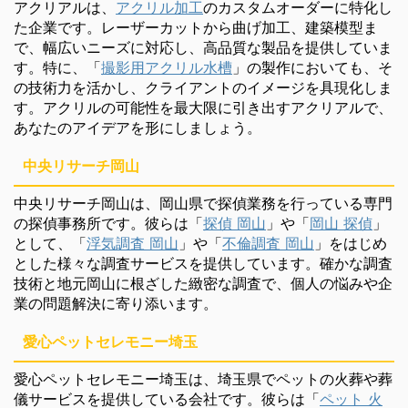
アクリアルは、
アクリル加工
のカスタムオーダーに特化し
た企業です。レーザーカットから曲げ加工、建築模型ま
で、幅広いニーズに対応し、高品質な製品を提供していま
す。特に、「
撮影用アクリル水槽
」の製作においても、そ
の技術力を活かし、クライアントのイメージを具現化しま
す。アクリルの可能性を最大限に引き出すアクリアルで、
あなたのアイデアを形にしましょう。
中央リサーチ岡山
中央リサーチ岡山は、岡山県で探偵業務を行っている専門
の探偵事務所です。彼らは「
探偵 岡山
」や「
岡山 探偵
」
として、「
浮気調査 岡山
」や「
不倫調査 岡山
」をはじめ
とした様々な調査サービスを提供しています。確かな調査
技術と地元岡山に根ざした緻密な調査で、個人の悩みや企
業の問題解決に寄り添います。
愛心ペットセレモニー埼玉
愛心ペットセレモニー埼玉は、埼玉県でペットの火葬や葬
儀サービスを提供している会社です。彼らは「
ペット 火