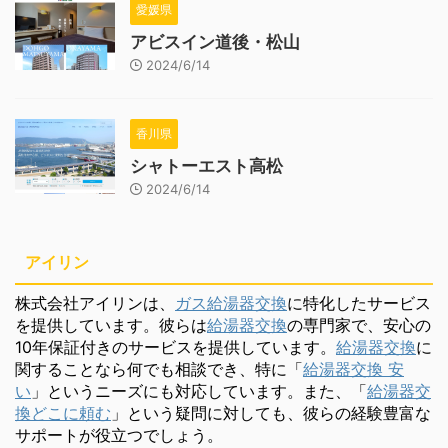
愛媛県
アビスイン道後・松山
2024/6/14
香川県
シャトーエスト高松
2024/6/14
アイリン
株式会社アイリンは、
ガス給湯器交換
に特化したサービス
を提供しています。彼らは
給湯器交換
の専門家で、安心の
10年保証付きのサービスを提供しています。
給湯器交換
に
関することなら何でも相談でき、特に「
給湯器交換 安
い
」というニーズにも対応しています。また、「
給湯器交
換どこに頼む
」という疑問に対しても、彼らの経験豊富な
サポートが役立つでしょう。