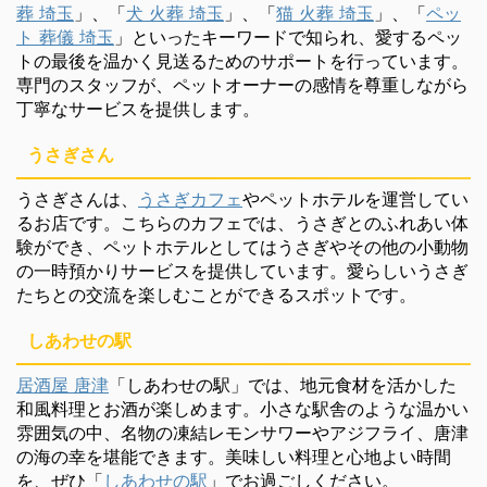
葬 埼玉
」、「
犬 火葬 埼玉
」、「
猫 火葬 埼玉
」、「
ペッ
ト 葬儀 埼玉
」といったキーワードで知られ、愛するペッ
トの最後を温かく見送るためのサポートを行っています。
専門のスタッフが、ペットオーナーの感情を尊重しながら
丁寧なサービスを提供します。
うさぎさん
うさぎさんは、
うさぎカフェ
やペットホテルを運営してい
るお店です。こちらのカフェでは、うさぎとのふれあい体
験ができ、ペットホテルとしてはうさぎやその他の小動物
の一時預かりサービスを提供しています。愛らしいうさぎ
たちとの交流を楽しむことができるスポットです。
しあわせの駅
居酒屋 唐津
「しあわせの駅」では、地元食材を活かした
和風料理とお酒が楽しめます。小さな駅舎のような温かい
雰囲気の中、名物の凍結レモンサワーやアジフライ、唐津
の海の幸を堪能できます。美味しい料理と心地よい時間
を、ぜひ「
しあわせの駅
」でお過ごしください。