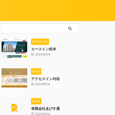
い。
長野県松本市
エースイン松本
2024/6/14
愛知県
アクセスイン刈谷
2024/6/14
滋賀県
有限会社ゑびす屋
2024/6/14