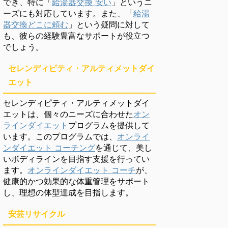
でき、特に「
給湯器交換 安い
」というニ
ーズにも対応しています。また、「
給湯
器交換どこに頼む
」という疑問に対して
も、彼らの経験豊富なサポートが役立つ
でしょう。
セレンディピティ・アルティメットダイ
エット
セレンディピティ・アルティメットダイ
エットは、個々のニーズに合わせた
オン
ラインダイエット
プログラムを提供して
います。このプログラムでは、
オンライ
ンダイエット コーチング
を通じて、美し
いボディラインを目指す支援を行ってい
ます。
オンラインダイエット コーチ
が、
健康的かつ効果的な体重管理をサポート
し、理想の体型達成を目指します。
安芸リサイクル