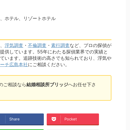
、ホテル、リゾートホテル
、
浮気調査
・
不倫調査
・
素行調査
など、プロの探偵が
提供しています。55年にわたる探偵業界での実績と
ています。追跡技術の高さでも知られており、浮気や
ーチ広島本社
にご相談ください。
のご相談なら
結婚相談所ブリッジ
へお任せ下さ
Share
Pocket