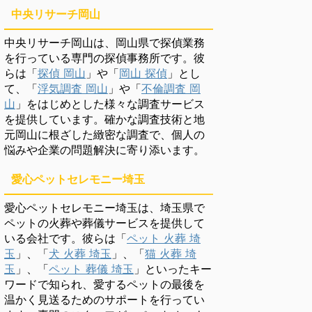
中央リサーチ岡山
中央リサーチ岡山は、岡山県で探偵業務
を行っている専門の探偵事務所です。彼
らは「
探偵 岡山
」や「
岡山 探偵
」とし
て、「
浮気調査 岡山
」や「
不倫調査 岡
山
」をはじめとした様々な調査サービス
を提供しています。確かな調査技術と地
元岡山に根ざした緻密な調査で、個人の
悩みや企業の問題解決に寄り添います。
愛心ペットセレモニー埼玉
愛心ペットセレモニー埼玉は、埼玉県で
ペットの火葬や葬儀サービスを提供して
いる会社です。彼らは「
ペット 火葬 埼
玉
」、「
犬 火葬 埼玉
」、「
猫 火葬 埼
玉
」、「
ペット 葬儀 埼玉
」といったキー
ワードで知られ、愛するペットの最後を
温かく見送るためのサポートを行ってい