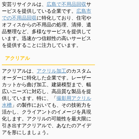
安芸リサイクルは、
広島で不用品回収
サ
ービスを提供している企業です。
広島市
での不用品回収
に特化しており、住宅や
オフィスからの不用品の処理、清掃、遺
品整理など、多様なサービスを提供して
います。迅速かつ信頼性の高いサービス
を提供することに注力しています。
アクリアル
アクリアルは、
アクリル加工
のカスタム
オーダーに特化した企業です。レーザー
カットから曲げ加工、建築模型まで、幅
広いニーズに対応し、高品質な製品を提
供しています。特に、「
撮影用アクリル
水槽
」の製作においても、その技術力を
活かし、クライアントのイメージを具現
化します。アクリルの可能性を最大限に
引き出すアクリアルで、あなたのアイデ
アを形にしましょう。