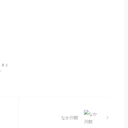
１８１
-
なか川館