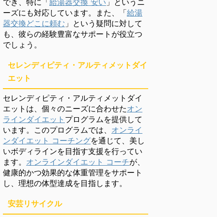
でき、特に「
給湯器交換 安い
」というニ
ーズにも対応しています。また、「
給湯
器交換どこに頼む
」という疑問に対して
も、彼らの経験豊富なサポートが役立つ
でしょう。
セレンディピティ・アルティメットダイ
エット
セレンディピティ・アルティメットダイ
エットは、個々のニーズに合わせた
オン
ラインダイエット
プログラムを提供して
います。このプログラムでは、
オンライ
ンダイエット コーチング
を通じて、美し
いボディラインを目指す支援を行ってい
ます。
オンラインダイエット コーチ
が、
健康的かつ効果的な体重管理をサポート
し、理想の体型達成を目指します。
安芸リサイクル