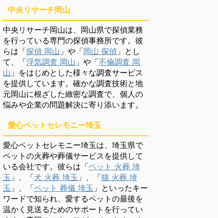
中央リサーチ岡山
中央リサーチ岡山は、岡山県で探偵業務
を行っている専門の探偵事務所です。彼
らは「
探偵 岡山
」や「
岡山 探偵
」とし
て、「
浮気調査 岡山
」や「
不倫調査 岡
山
」をはじめとした様々な調査サービス
を提供しています。確かな調査技術と地
元岡山に根ざした緻密な調査で、個人の
悩みや企業の問題解決に寄り添います。
愛心ペットセレモニー埼玉
愛心ペットセレモニー埼玉は、埼玉県で
ペットの火葬や葬儀サービスを提供して
いる会社です。彼らは「
ペット 火葬 埼
玉
」、「
犬 火葬 埼玉
」、「
猫 火葬 埼
玉
」、「
ペット 葬儀 埼玉
」といったキー
ワードで知られ、愛するペットの最後を
温かく見送るためのサポートを行ってい