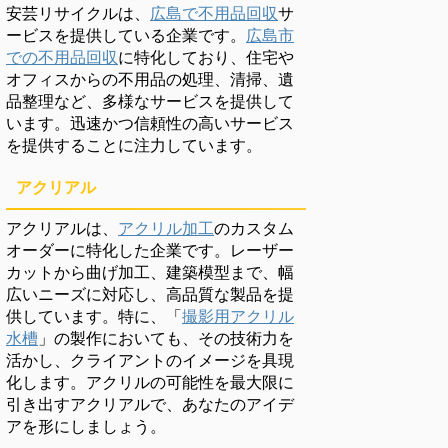
安芸リサイクルは、
広島で不用品回収
サ
ービスを提供している企業です。
広島市
での不用品回収
に特化しており、住宅や
オフィスからの不用品の処理、清掃、遺
品整理など、多様なサービスを提供して
います。迅速かつ信頼性の高いサービス
を提供することに注力しています。
アクリアル
アクリアルは、
アクリル加工
のカスタム
オーダーに特化した企業です。レーザー
カットから曲げ加工、建築模型まで、幅
広いニーズに対応し、高品質な製品を提
供しています。特に、「
撮影用アクリル
水槽
」の製作においても、その技術力を
活かし、クライアントのイメージを具現
化します。アクリルの可能性を最大限に
引き出すアクリアルで、あなたのアイデ
アを形にしましょう。