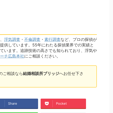
、
浮気調査
・
不倫調査
・
素行調査
など、プロの探偵が
提供しています。55年にわたる探偵業界での実績と
ています。追跡技術の高さでも知られており、浮気や
ーチ広島本社
にご相談ください。
のご相談なら
結婚相談所ブリッジ
へお任せ下さ
Share
Pocket