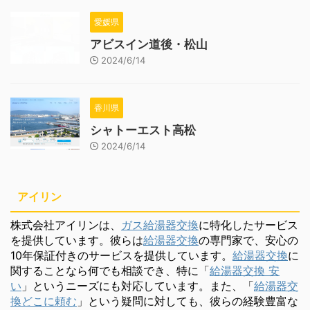
愛媛県
アビスイン道後・松山
2024/6/14
香川県
シャトーエスト高松
2024/6/14
アイリン
株式会社アイリンは、
ガス給湯器交換
に特化したサービス
を提供しています。彼らは
給湯器交換
の専門家で、安心の
10年保証付きのサービスを提供しています。
給湯器交換
に
関することなら何でも相談でき、特に「
給湯器交換 安
い
」というニーズにも対応しています。また、「
給湯器交
換どこに頼む
」という疑問に対しても、彼らの経験豊富な