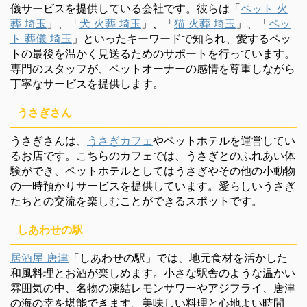
儀サービスを提供している会社です。彼らは「
ペット 火
葬 埼玉
」、「
犬 火葬 埼玉
」、「
猫 火葬 埼玉
」、「
ペッ
ト 葬儀 埼玉
」といったキーワードで知られ、愛するペッ
トの最後を温かく見送るためのサポートを行っています。
専門のスタッフが、ペットオーナーの感情を尊重しながら
丁寧なサービスを提供します。
うさぎさん
うさぎさんは、
うさぎカフェ
やペットホテルを運営してい
るお店です。こちらのカフェでは、うさぎとのふれあい体
験ができ、ペットホテルとしてはうさぎやその他の小動物
の一時預かりサービスを提供しています。愛らしいうさぎ
たちとの交流を楽しむことができるスポットです。
しあわせの駅
居酒屋 唐津
「しあわせの駅」では、地元食材を活かした
和風料理とお酒が楽しめます。小さな駅舎のような温かい
雰囲気の中、名物の凍結レモンサワーやアジフライ、唐津
の海の幸を堪能できます。美味しい料理と心地よい時間