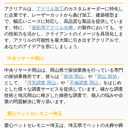
アクリアルは、
アクリル加工
のカスタムオーダーに特化し
た企業です。レーザーカットから曲げ加工、建築模型ま
で、幅広いニーズに対応し、高品質な製品を提供していま
す。特に、「
撮影用アクリル水槽
」の製作においても、そ
の技術力を活かし、クライアントのイメージを具現化しま
す。アクリルの可能性を最大限に引き出すアクリアルで、
あなたのアイデアを形にしましょう。
中央リサーチ岡山
中央リサーチ岡山は、岡山県で探偵業務を行っている専門
の探偵事務所です。彼らは「
探偵 岡山
」や「
岡山 探偵
」
として、「
浮気調査 岡山
」や「
不倫調査 岡山
」をはじめ
とした様々な調査サービスを提供しています。確かな調査
技術と地元岡山に根ざした緻密な調査で、個人の悩みや企
業の問題解決に寄り添います。
愛心ペットセレモニー埼玉
愛心ペットセレモニー埼玉は、埼玉県でペットの火葬や葬