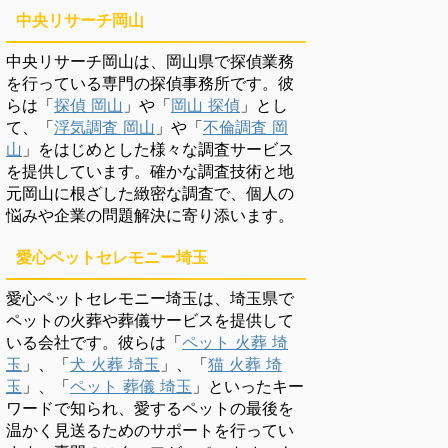
中央リサーチ岡山
中央リサーチ岡山は、岡山県で探偵業務
を行っている専門の探偵事務所です。彼
らは「
探偵 岡山
」や「
岡山 探偵
」とし
て、「
浮気調査 岡山
」や「
不倫調査 岡
山
」をはじめとした様々な調査サービス
を提供しています。確かな調査技術と地
元岡山に根ざした緻密な調査で、個人の
悩みや企業の問題解決に寄り添います。
愛心ペットセレモニー埼玉
愛心ペットセレモニー埼玉は、埼玉県で
ペットの火葬や葬儀サービスを提供して
いる会社です。彼らは「
ペット 火葬 埼
玉
」、「
犬 火葬 埼玉
」、「
猫 火葬 埼
玉
」、「
ペット 葬儀 埼玉
」といったキー
ワードで知られ、愛するペットの最後を
温かく見送るためのサポートを行ってい