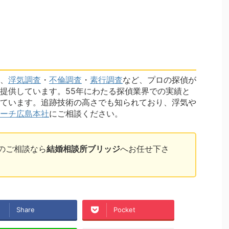
、
浮気調査
・
不倫調査
・
素行調査
など、プロの探偵が
提供しています。55年にわたる探偵業界での実績と
ています。追跡技術の高さでも知られており、浮気や
ーチ広島本社
にご相談ください。
のご相談なら
結婚相談所ブリッジ
へお任せ下さ
Share
Pocket