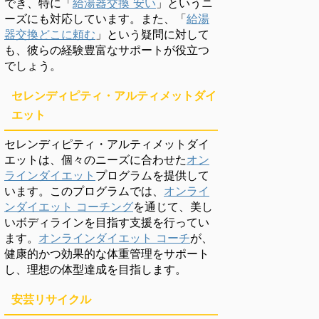
でき、特に「
給湯器交換 安い
」というニ
ーズにも対応しています。また、「
給湯
器交換どこに頼む
」という疑問に対して
も、彼らの経験豊富なサポートが役立つ
でしょう。
セレンディピティ・アルティメットダイ
エット
セレンディピティ・アルティメットダイ
エットは、個々のニーズに合わせた
オン
ラインダイエット
プログラムを提供して
います。このプログラムでは、
オンライ
ンダイエット コーチング
を通じて、美し
いボディラインを目指す支援を行ってい
ます。
オンラインダイエット コーチ
が、
健康的かつ効果的な体重管理をサポート
し、理想の体型達成を目指します。
安芸リサイクル