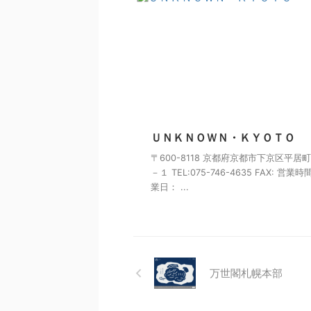
ＵＮＫＮＯＷＮ・ＫＹＯＴＯ
〒600-8118 京都府京都市下京区平居
－１ TEL:075-746-4635 FAX: 営業時
業日： ...
万世閣札幌本部