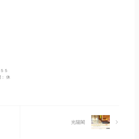
町５５
間： 休
光陽閣