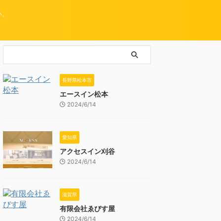
い。
長野県松本市
エースイン松本
2024/6/14
愛知県
アクセスイン刈谷
2024/6/14
滋賀県
有限会社ゑびす屋
2024/6/14