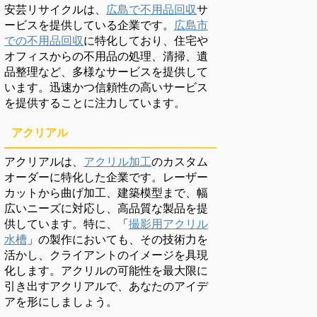
安芸リサイクルは、
広島で不用品回収
サ
ービスを提供している企業です。
広島市
での不用品回収
に特化しており、住宅や
オフィスからの不用品の処理、清掃、遺
品整理など、多様なサービスを提供して
います。迅速かつ信頼性の高いサービス
を提供することに注力しています。
アクリアル
アクリアルは、
アクリル加工
のカスタム
オーダーに特化した企業です。レーザー
カットから曲げ加工、建築模型まで、幅
広いニーズに対応し、高品質な製品を提
供しています。特に、「
撮影用アクリル
水槽
」の製作においても、その技術力を
活かし、クライアントのイメージを具現
化します。アクリルの可能性を最大限に
引き出すアクリアルで、あなたのアイデ
アを形にしましょう。