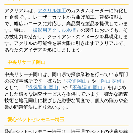
アクリアルは、
アクリル加工
のカスタムオーダーに特化し
た企業です。レーザーカットから曲げ加工、建築模型ま
で、幅広いニーズに対応し、高品質な製品を提供していま
す。特に、「
撮影用アクリル水槽
」の製作においても、そ
の技術力を活かし、クライアントのイメージを具現化しま
す。アクリルの可能性を最大限に引き出すアクリアルで、
あなたのアイデアを形にしましょう。
中央リサーチ岡山
中央リサーチ岡山は、岡山県で探偵業務を行っている専門
の探偵事務所です。彼らは「
探偵 岡山
」や「
岡山 探偵
」
として、「
浮気調査 岡山
」や「
不倫調査 岡山
」をはじめ
とした様々な調査サービスを提供しています。確かな調査
技術と地元岡山に根ざした緻密な調査で、個人の悩みや企
業の問題解決に寄り添います。
愛心ペットセレモニー埼玉
愛心ペットセレモニー埼玉は、埼玉県でペットの火葬や葬