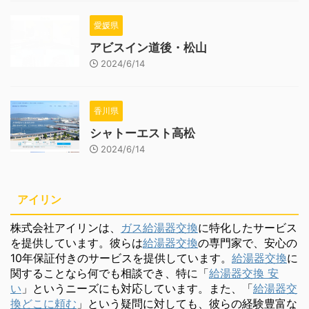
愛媛県
アビスイン道後・松山
2024/6/14
香川県
シャトーエスト高松
2024/6/14
アイリン
株式会社アイリンは、
ガス給湯器交換
に特化したサービス
を提供しています。彼らは
給湯器交換
の専門家で、安心の
10年保証付きのサービスを提供しています。
給湯器交換
に
関することなら何でも相談でき、特に「
給湯器交換 安
い
」というニーズにも対応しています。また、「
給湯器交
換どこに頼む
」という疑問に対しても、彼らの経験豊富な