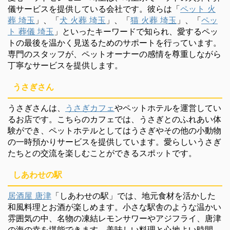
儀サービスを提供している会社です。彼らは「
ペット 火
葬 埼玉
」、「
犬 火葬 埼玉
」、「
猫 火葬 埼玉
」、「
ペッ
ト 葬儀 埼玉
」といったキーワードで知られ、愛するペッ
トの最後を温かく見送るためのサポートを行っています。
専門のスタッフが、ペットオーナーの感情を尊重しながら
丁寧なサービスを提供します。
うさぎさん
うさぎさんは、
うさぎカフェ
やペットホテルを運営してい
るお店です。こちらのカフェでは、うさぎとのふれあい体
験ができ、ペットホテルとしてはうさぎやその他の小動物
の一時預かりサービスを提供しています。愛らしいうさぎ
たちとの交流を楽しむことができるスポットです。
しあわせの駅
居酒屋 唐津
「しあわせの駅」では、地元食材を活かした
和風料理とお酒が楽しめます。小さな駅舎のような温かい
雰囲気の中、名物の凍結レモンサワーやアジフライ、唐津
の海の幸を堪能できます。美味しい料理と心地よい時間