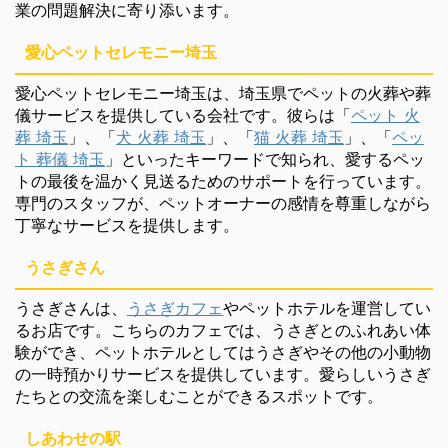
業の問題解決に寄り添います。
愛心ペットセレモニー埼玉
愛心ペットセレモニー埼玉は、埼玉県でペットの火葬や葬
儀サービスを提供している会社です。彼らは「
ペット 火
葬 埼玉
」、「
犬 火葬 埼玉
」、「
猫 火葬 埼玉
」、「
ペッ
ト 葬儀 埼玉
」といったキーワードで知られ、愛するペッ
トの最後を温かく見送るためのサポートを行っています。
専門のスタッフが、ペットオーナーの感情を尊重しながら
丁寧なサービスを提供します。
うさぎさん
うさぎさんは、
うさぎカフェ
やペットホテルを運営してい
るお店です。こちらのカフェでは、うさぎとのふれあい体
験ができ、ペットホテルとしてはうさぎやその他の小動物
の一時預かりサービスを提供しています。愛らしいうさぎ
たちとの交流を楽しむことができるスポットです。
しあわせの駅