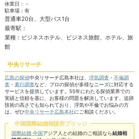
休業日：－
駐車場：有
普通車20台、大型バス1台
最寄駅：
業種：ビジネスホテル、ビジネス旅館、ホテル、旅
館
中央リサーチ
広島の探偵
中央リサーチ広島本社は、
浮気調査
・
不倫調
査
・
素行調査
など、プロの探偵が多様なニーズに対応する
サービスを提供しています。55年にわたる探偵業界での
実績と信頼を基に、お客様の問題を解決しています。追跡
技術の高さでも知られており、浮気や不倫でお悩みの方
は、ぜひ
中央リサーチ広島本社
にご相談ください。
中国国際結婚相談所ブリッジ
国際結婚 中国
アジア人との結婚のご相談なら
結婚相