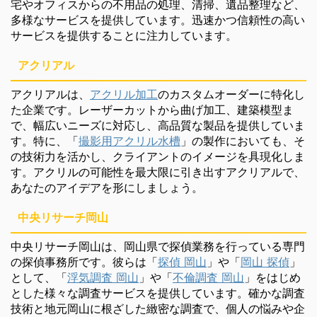
宅やオフィスからの不用品の処理、清掃、遺品整理など、
多様なサービスを提供しています。迅速かつ信頼性の高い
サービスを提供することに注力しています。
アクリアル
アクリアルは、
アクリル加工
のカスタムオーダーに特化し
た企業です。レーザーカットから曲げ加工、建築模型ま
で、幅広いニーズに対応し、高品質な製品を提供していま
す。特に、「
撮影用アクリル水槽
」の製作においても、そ
の技術力を活かし、クライアントのイメージを具現化しま
す。アクリルの可能性を最大限に引き出すアクリアルで、
あなたのアイデアを形にしましょう。
中央リサーチ岡山
中央リサーチ岡山は、岡山県で探偵業務を行っている専門
の探偵事務所です。彼らは「
探偵 岡山
」や「
岡山 探偵
」
として、「
浮気調査 岡山
」や「
不倫調査 岡山
」をはじめ
とした様々な調査サービスを提供しています。確かな調査
技術と地元岡山に根ざした緻密な調査で、個人の悩みや企