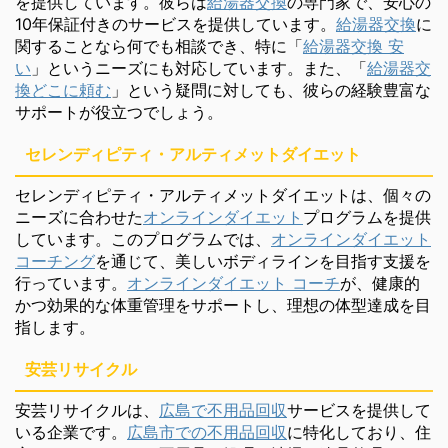
を提供しています。彼らは
給湯器交換
の専門家で、安心の
10年保証付きのサービスを提供しています。
給湯器交換
に
関することなら何でも相談でき、特に「
給湯器交換 安
い
」というニーズにも対応しています。また、「
給湯器交
換どこに頼む
」という疑問に対しても、彼らの経験豊富な
サポートが役立つでしょう。
セレンディピティ・アルティメットダイエット
セレンディピティ・アルティメットダイエットは、個々の
ニーズに合わせた
オンラインダイエット
プログラムを提供
しています。このプログラムでは、
オンラインダイエット
コーチング
を通じて、美しいボディラインを目指す支援を
行っています。
オンラインダイエット コーチ
が、健康的
かつ効果的な体重管理をサポートし、理想の体型達成を目
指します。
安芸リサイクル
安芸リサイクルは、
広島で不用品回収
サービスを提供して
いる企業です。
広島市での不用品回収
に特化しており、住