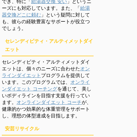
でき、特に「
給湯器交換 安い
」というニ
ーズにも対応しています。また、「
給湯
器交換どこに頼む
」という疑問に対して
も、彼らの経験豊富なサポートが役立つ
でしょう。
セレンディピティ・アルティメットダイ
エット
セレンディピティ・アルティメットダイ
エットは、個々のニーズに合わせた
オン
ラインダイエット
プログラムを提供して
います。このプログラムでは、
オンライ
ンダイエット コーチング
を通じて、美し
いボディラインを目指す支援を行ってい
ます。
オンラインダイエット コーチ
が、
健康的かつ効果的な体重管理をサポート
し、理想の体型達成を目指します。
安芸リサイクル