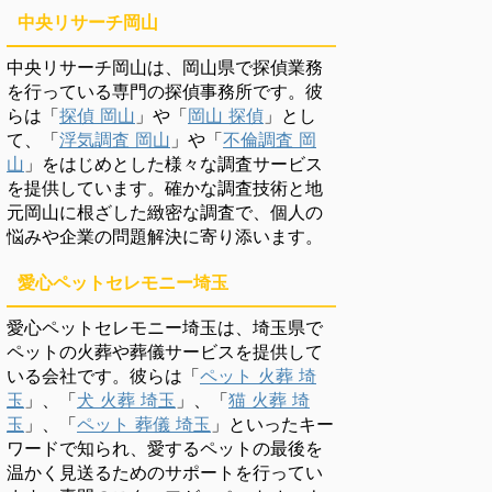
中央リサーチ岡山
中央リサーチ岡山は、岡山県で探偵業務
を行っている専門の探偵事務所です。彼
らは「
探偵 岡山
」や「
岡山 探偵
」とし
て、「
浮気調査 岡山
」や「
不倫調査 岡
山
」をはじめとした様々な調査サービス
を提供しています。確かな調査技術と地
元岡山に根ざした緻密な調査で、個人の
悩みや企業の問題解決に寄り添います。
愛心ペットセレモニー埼玉
愛心ペットセレモニー埼玉は、埼玉県で
ペットの火葬や葬儀サービスを提供して
いる会社です。彼らは「
ペット 火葬 埼
玉
」、「
犬 火葬 埼玉
」、「
猫 火葬 埼
玉
」、「
ペット 葬儀 埼玉
」といったキー
ワードで知られ、愛するペットの最後を
温かく見送るためのサポートを行ってい