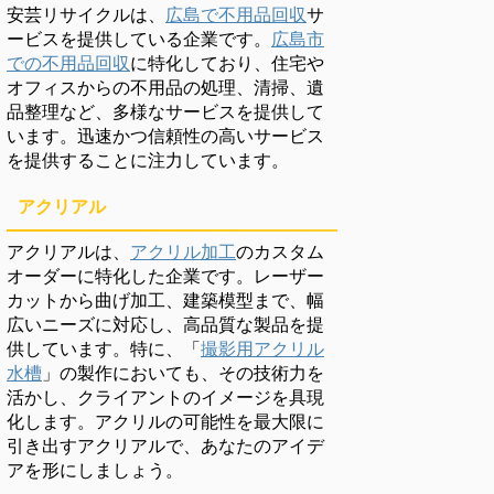
安芸リサイクルは、
広島で不用品回収
サ
ービスを提供している企業です。
広島市
での不用品回収
に特化しており、住宅や
オフィスからの不用品の処理、清掃、遺
品整理など、多様なサービスを提供して
います。迅速かつ信頼性の高いサービス
を提供することに注力しています。
アクリアル
アクリアルは、
アクリル加工
のカスタム
オーダーに特化した企業です。レーザー
カットから曲げ加工、建築模型まで、幅
広いニーズに対応し、高品質な製品を提
供しています。特に、「
撮影用アクリル
水槽
」の製作においても、その技術力を
活かし、クライアントのイメージを具現
化します。アクリルの可能性を最大限に
引き出すアクリアルで、あなたのアイデ
アを形にしましょう。