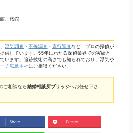
館、旅館
、
浮気調査
・
不倫調査
・
素行調査
など、プロの探偵が
提供しています。55年にわたる探偵業界での実績と
ています。追跡技術の高さでも知られており、浮気や
ーチ広島本社
にご相談ください。
のご相談なら
結婚相談所ブリッジ
へお任せ下さ
Share
Pocket