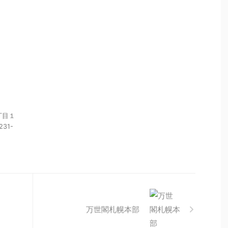
丁目１
231-
万世閣札幌本部