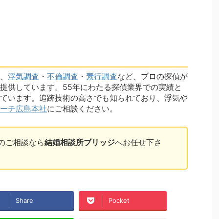
、
浮気調査
・
不倫調査
・
素行調査
など、プロの探偵が
提供しています。55年にわたる探偵業界での実績と
ています。追跡技術の高さでも知られており、浮気や
ーチ広島本社
にご相談ください。
のご相談なら
結婚相談所ブリッジ
へお任せ下さ
Share
Pocket