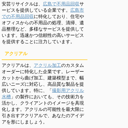
安芸リサイクルは、
広島で不用品回収
サ
ービスを提供している企業です。
広島市
での不用品回収
に特化しており、住宅や
オフィスからの不用品の処理、清掃、遺
品整理など、多様なサービスを提供して
います。迅速かつ信頼性の高いサービス
を提供することに注力しています。
アクリアル
アクリアルは、
アクリル加工
のカスタム
オーダーに特化した企業です。レーザー
カットから曲げ加工、建築模型まで、幅
広いニーズに対応し、高品質な製品を提
供しています。特に、「
撮影用アクリル
水槽
」の製作においても、その技術力を
活かし、クライアントのイメージを具現
化します。アクリルの可能性を最大限に
引き出すアクリアルで、あなたのアイデ
アを形にしましょう。