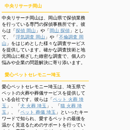
中央リサーチ岡山
中央リサーチ岡山は、岡山県で探偵業務
を行っている専門の探偵事務所です。彼
らは「
探偵 岡山
」や「
岡山 探偵
」とし
て、「
浮気調査 岡山
」や「
不倫調査 岡
山
」をはじめとした様々な調査サービス
を提供しています。確かな調査技術と地
元岡山に根ざした緻密な調査で、個人の
悩みや企業の問題解決に寄り添います。
愛心ペットセレモニー埼玉
愛心ペットセレモニー埼玉は、埼玉県で
ペットの火葬や葬儀サービスを提供して
いる会社です。彼らは「
ペット 火葬 埼
玉
」、「
犬 火葬 埼玉
」、「
猫 火葬 埼
玉
」、「
ペット 葬儀 埼玉
」といったキー
ワードで知られ、愛するペットの最後を
温かく見送るためのサポートを行ってい