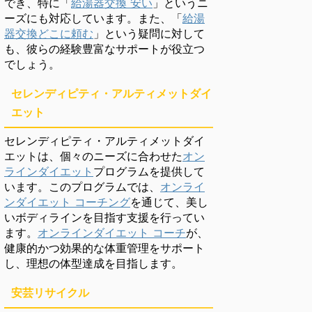
でき、特に「
給湯器交換 安い
」というニ
ーズにも対応しています。また、「
給湯
器交換どこに頼む
」という疑問に対して
も、彼らの経験豊富なサポートが役立つ
でしょう。
セレンディピティ・アルティメットダイ
エット
セレンディピティ・アルティメットダイ
エットは、個々のニーズに合わせた
オン
ラインダイエット
プログラムを提供して
います。このプログラムでは、
オンライ
ンダイエット コーチング
を通じて、美し
いボディラインを目指す支援を行ってい
ます。
オンラインダイエット コーチ
が、
健康的かつ効果的な体重管理をサポート
し、理想の体型達成を目指します。
安芸リサイクル