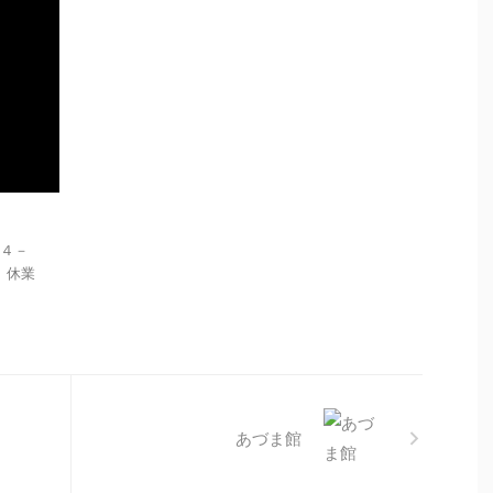
１４－
： 休業
あづま館