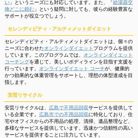
い
」というニーズにも対応しています。また、「
給湯器交
換どこに頼む
」という疑問に対しても、彼らの経験豊富な
サポートが役立つでしょう。
セレンディピティ・アルティメットダイエット
セレンディピティ・アルティメットダイエットは、個々の
ニーズに合わせた
オンラインダイエット
プログラムを提供
しています。このプログラムでは、
オンラインダイエット
コーチング
を通じて、美しいボディラインを目指す支援を
行っています。
オンラインダイエット コーチ
が、健康的
かつ効果的な体重管理をサポートし、理想の体型達成を目
指します。
安芸リサイクル
安芸リサイクルは、
広島で不用品回収
サービスを提供して
いる企業です。
広島市での不用品回収
に特化しており、住
宅やオフィスからの不用品の処理、清掃、遺品整理など、
多様なサービスを提供しています。迅速かつ信頼性の高い
サービスを提供することに注力しています。