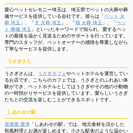
愛心ペットセレモニー埼玉は、埼玉県でペットの火葬や葬
儀サービスを提供している会社です。彼らは「
ペット 火
葬 埼玉
」、「
犬 火葬 埼玉
」、「
猫 火葬 埼玉
」、「
ペッ
ト 葬儀 埼玉
」といったキーワードで知られ、愛するペッ
トの最後を温かく見送るためのサポートを行っています。
専門のスタッフが、ペットオーナーの感情を尊重しながら
丁寧なサービスを提供します。
うさぎさん
うさぎさんは、
うさぎカフェ
やペットホテルを運営してい
るお店です。こちらのカフェでは、うさぎとのふれあい体
験ができ、ペットホテルとしてはうさぎやその他の小動物
の一時預かりサービスを提供しています。愛らしいうさぎ
たちとの交流を楽しむことができるスポットです。
しあわせの駅
居酒屋 唐津
「しあわせの駅」では、地元食材を活かした
和風料理とお酒が楽しめます。小さな駅舎のような温かい