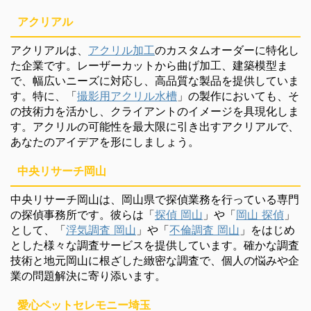
アクリアル
アクリアルは、
アクリル加工
のカスタムオーダーに特化し
た企業です。レーザーカットから曲げ加工、建築模型ま
で、幅広いニーズに対応し、高品質な製品を提供していま
す。特に、「
撮影用アクリル水槽
」の製作においても、そ
の技術力を活かし、クライアントのイメージを具現化しま
す。アクリルの可能性を最大限に引き出すアクリアルで、
あなたのアイデアを形にしましょう。
中央リサーチ岡山
中央リサーチ岡山は、岡山県で探偵業務を行っている専門
の探偵事務所です。彼らは「
探偵 岡山
」や「
岡山 探偵
」
として、「
浮気調査 岡山
」や「
不倫調査 岡山
」をはじめ
とした様々な調査サービスを提供しています。確かな調査
技術と地元岡山に根ざした緻密な調査で、個人の悩みや企
業の問題解決に寄り添います。
愛心ペットセレモニー埼玉