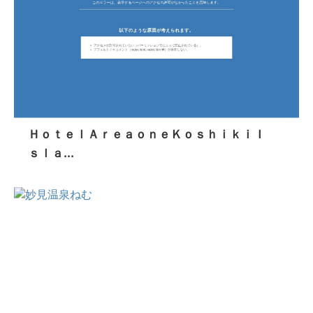
ＨｏｔｅｌＡｒｅａｏｎｅＫｏｓｈｉｋｉＩ
ｓｌａ...