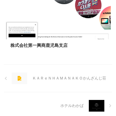
株式会社第一興商鹿児島支店
ＫＡＲｅＮＨＡＭＡＮＡＫＯかんざんじ荘
ホテルわかば