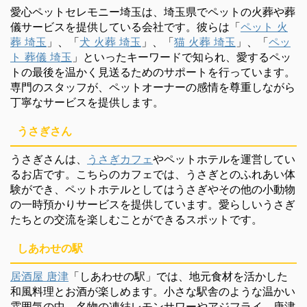
愛心ペットセレモニー埼玉は、埼玉県でペットの火葬や葬
儀サービスを提供している会社です。彼らは「
ペット 火
葬 埼玉
」、「
犬 火葬 埼玉
」、「
猫 火葬 埼玉
」、「
ペッ
ト 葬儀 埼玉
」といったキーワードで知られ、愛するペッ
トの最後を温かく見送るためのサポートを行っています。
専門のスタッフが、ペットオーナーの感情を尊重しながら
丁寧なサービスを提供します。
うさぎさん
うさぎさんは、
うさぎカフェ
やペットホテルを運営してい
るお店です。こちらのカフェでは、うさぎとのふれあい体
験ができ、ペットホテルとしてはうさぎやその他の小動物
の一時預かりサービスを提供しています。愛らしいうさぎ
たちとの交流を楽しむことができるスポットです。
しあわせの駅
居酒屋 唐津
「しあわせの駅」では、地元食材を活かした
和風料理とお酒が楽しめます。小さな駅舎のような温かい
雰囲気の中、名物の凍結レモンサワーやアジフライ、唐津