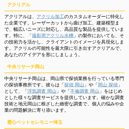
アクリアル
アクリアルは、
アクリル加工
のカスタムオーダーに特化し
た企業です。レーザーカットから曲げ加工、建築模型ま
で、幅広いニーズに対応し、高品質な製品を提供していま
す。特に、「
撮影用アクリル水槽
」の製作においても、そ
の技術力を活かし、クライアントのイメージを具現化しま
す。アクリルの可能性を最大限に引き出すアクリアルで、
あなたのアイデアを形にしましょう。
中央リサーチ岡山
中央リサーチ岡山は、岡山県で探偵業務を行っている専門
の探偵事務所です。彼らは「
探偵 岡山
」や「
岡山 探偵
」
として、「
浮気調査 岡山
」や「
不倫調査 岡山
」をはじめ
とした様々な調査サービスを提供しています。確かな調査
技術と地元岡山に根ざした緻密な調査で、個人の悩みや企
業の問題解決に寄り添います。
愛心ペットセレモニー埼玉