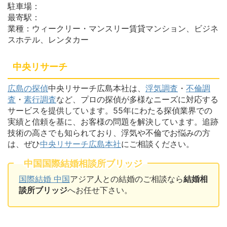
駐車場：
最寄駅：
業種：ウィークリー・マンスリー賃貸マンション、ビジネ
スホテル、レンタカー
中央リサーチ
広島の探偵
中央リサーチ広島本社は、
浮気調査
・
不倫調
査
・
素行調査
など、プロの探偵が多様なニーズに対応する
サービスを提供しています。55年にわたる探偵業界での
実績と信頼を基に、お客様の問題を解決しています。追跡
技術の高さでも知られており、浮気や不倫でお悩みの方
は、ぜひ
中央リサーチ広島本社
にご相談ください。
中国国際結婚相談所ブリッジ
国際結婚 中国
アジア人との結婚のご相談なら
結婚相
談所ブリッジ
へお任せ下さい。