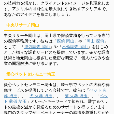
の技術力を活かし、クライアントのイメージを具現化しま
す。アクリルの可能性を最大限に引き出すアクリアルで、
あなたのアイデアを形にしましょう。
中央リサーチ岡山
中央リサーチ岡山は、岡山県で探偵業務を行っている専門
の探偵事務所です。彼らは「
探偵 岡山
」や「
岡山 探偵
」
として、「
浮気調査 岡山
」や「
不倫調査 岡山
」をはじめ
とした様々な調査サービスを提供しています。確かな調査
技術と地元岡山に根ざした緻密な調査で、個人の悩みや企
業の問題解決に寄り添います。
愛心ペットセレモニー埼玉
愛心ペットセレモニー埼玉は、埼玉県でペットの火葬や葬
儀サービスを提供している会社です。彼らは「
ペット 火
葬 埼玉
」、「
犬 火葬 埼玉
」、「
猫 火葬 埼玉
」、「
ペッ
ト 葬儀 埼玉
」といったキーワードで知られ、愛するペッ
トの最後を温かく見送るためのサポートを行っています。
専門のスタッフが、ペットオーナーの感情を尊重しながら