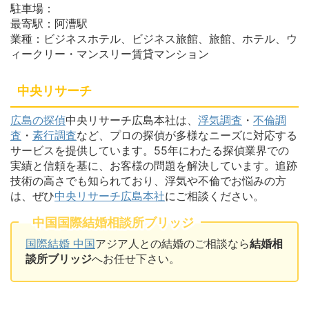
駐車場：
最寄駅：阿漕駅
業種：ビジネスホテル、ビジネス旅館、旅館、ホテル、ウ
ィークリー・マンスリー賃貸マンション
中央リサーチ
広島の探偵
中央リサーチ広島本社は、
浮気調査
・
不倫調
査
・
素行調査
など、プロの探偵が多様なニーズに対応する
サービスを提供しています。55年にわたる探偵業界での
実績と信頼を基に、お客様の問題を解決しています。追跡
技術の高さでも知られており、浮気や不倫でお悩みの方
は、ぜひ
中央リサーチ広島本社
にご相談ください。
中国国際結婚相談所ブリッジ
国際結婚 中国
アジア人との結婚のご相談なら
結婚相
談所ブリッジ
へお任せ下さい。