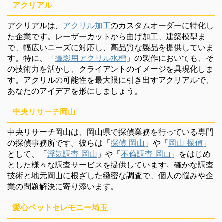
アクリアル
アクリアルは、
アクリル加工
のカスタムオーダーに特化し
た企業です。レーザーカットから曲げ加工、建築模型ま
で、幅広いニーズに対応し、高品質な製品を提供していま
す。特に、「
撮影用アクリル水槽
」の製作においても、そ
の技術力を活かし、クライアントのイメージを具現化しま
す。アクリルの可能性を最大限に引き出すアクリアルで、
あなたのアイデアを形にしましょう。
中央リサーチ岡山
中央リサーチ岡山は、岡山県で探偵業務を行っている専門
の探偵事務所です。彼らは「
探偵 岡山
」や「
岡山 探偵
」
として、「
浮気調査 岡山
」や「
不倫調査 岡山
」をはじめ
とした様々な調査サービスを提供しています。確かな調査
技術と地元岡山に根ざした緻密な調査で、個人の悩みや企
業の問題解決に寄り添います。
愛心ペットセレモニー埼玉