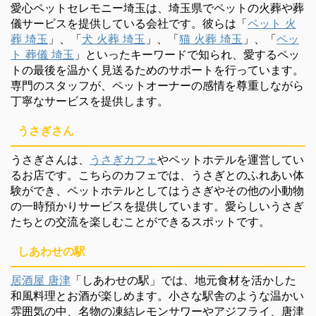
愛心ペットセレモニー埼玉は、埼玉県でペットの火葬や葬
儀サービスを提供している会社です。彼らは「
ペット 火
葬 埼玉
」、「
犬 火葬 埼玉
」、「
猫 火葬 埼玉
」、「
ペッ
ト 葬儀 埼玉
」といったキーワードで知られ、愛するペッ
トの最後を温かく見送るためのサポートを行っています。
専門のスタッフが、ペットオーナーの感情を尊重しながら
丁寧なサービスを提供します。
うさぎさん
うさぎさんは、
うさぎカフェ
やペットホテルを運営してい
るお店です。こちらのカフェでは、うさぎとのふれあい体
験ができ、ペットホテルとしてはうさぎやその他の小動物
の一時預かりサービスを提供しています。愛らしいうさぎ
たちとの交流を楽しむことができるスポットです。
しあわせの駅
居酒屋 唐津
「しあわせの駅」では、地元食材を活かした
和風料理とお酒が楽しめます。小さな駅舎のような温かい
雰囲気の中、名物の凍結レモンサワーやアジフライ、唐津