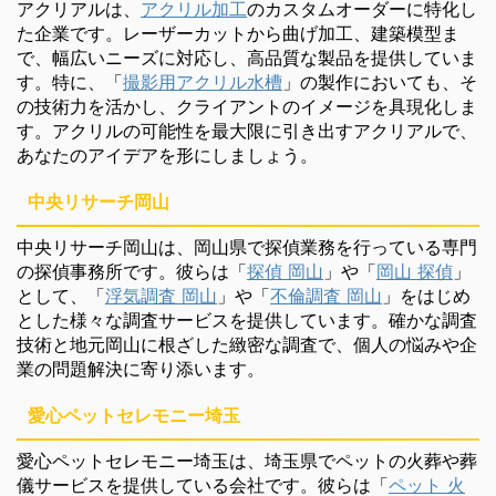
アクリアルは、
アクリル加工
のカスタムオーダーに特化し
た企業です。レーザーカットから曲げ加工、建築模型ま
で、幅広いニーズに対応し、高品質な製品を提供していま
す。特に、「
撮影用アクリル水槽
」の製作においても、そ
の技術力を活かし、クライアントのイメージを具現化しま
す。アクリルの可能性を最大限に引き出すアクリアルで、
あなたのアイデアを形にしましょう。
中央リサーチ岡山
中央リサーチ岡山は、岡山県で探偵業務を行っている専門
の探偵事務所です。彼らは「
探偵 岡山
」や「
岡山 探偵
」
として、「
浮気調査 岡山
」や「
不倫調査 岡山
」をはじめ
とした様々な調査サービスを提供しています。確かな調査
技術と地元岡山に根ざした緻密な調査で、個人の悩みや企
業の問題解決に寄り添います。
愛心ペットセレモニー埼玉
愛心ペットセレモニー埼玉は、埼玉県でペットの火葬や葬
儀サービスを提供している会社です。彼らは「
ペット 火