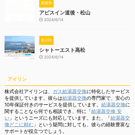
愛媛県
アビスイン道後・松山
2024/6/14
香川県
シャトーエスト高松
2024/6/14
アイリン
株式会社アイリンは、
ガス給湯器交換
に特化したサービス
を提供しています。彼らは
給湯器交換
の専門家で、安心の
10年保証付きのサービスを提供しています。
給湯器交換
に
関することなら何でも相談でき、特に「
給湯器交換 安
い
」というニーズにも対応しています。また、「
給湯器交
換どこに頼む
」という疑問に対しても、彼らの経験豊富な
サポートが役立つでしょう。