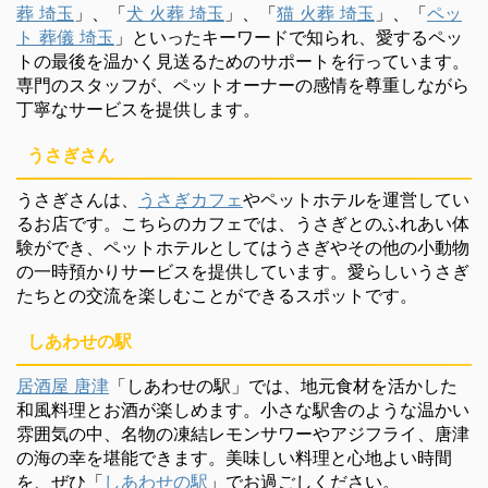
葬 埼玉
」、「
犬 火葬 埼玉
」、「
猫 火葬 埼玉
」、「
ペッ
ト 葬儀 埼玉
」といったキーワードで知られ、愛するペッ
トの最後を温かく見送るためのサポートを行っています。
専門のスタッフが、ペットオーナーの感情を尊重しながら
丁寧なサービスを提供します。
うさぎさん
うさぎさんは、
うさぎカフェ
やペットホテルを運営してい
るお店です。こちらのカフェでは、うさぎとのふれあい体
験ができ、ペットホテルとしてはうさぎやその他の小動物
の一時預かりサービスを提供しています。愛らしいうさぎ
たちとの交流を楽しむことができるスポットです。
しあわせの駅
居酒屋 唐津
「しあわせの駅」では、地元食材を活かした
和風料理とお酒が楽しめます。小さな駅舎のような温かい
雰囲気の中、名物の凍結レモンサワーやアジフライ、唐津
の海の幸を堪能できます。美味しい料理と心地よい時間
を、ぜひ「
しあわせの駅
」でお過ごしください。