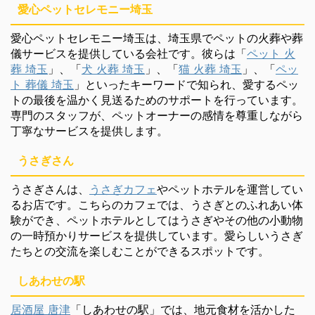
愛心ペットセレモニー埼玉
愛心ペットセレモニー埼玉は、埼玉県でペットの火葬や葬
儀サービスを提供している会社です。彼らは「
ペット 火
葬 埼玉
」、「
犬 火葬 埼玉
」、「
猫 火葬 埼玉
」、「
ペッ
ト 葬儀 埼玉
」といったキーワードで知られ、愛するペッ
トの最後を温かく見送るためのサポートを行っています。
専門のスタッフが、ペットオーナーの感情を尊重しながら
丁寧なサービスを提供します。
うさぎさん
うさぎさんは、
うさぎカフェ
やペットホテルを運営してい
るお店です。こちらのカフェでは、うさぎとのふれあい体
験ができ、ペットホテルとしてはうさぎやその他の小動物
の一時預かりサービスを提供しています。愛らしいうさぎ
たちとの交流を楽しむことができるスポットです。
しあわせの駅
居酒屋 唐津
「しあわせの駅」では、地元食材を活かした