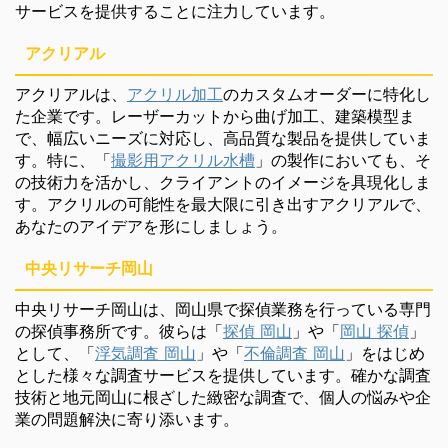
サービスを提供することに注力しています。
アクリアル
アクリアルは、
アクリル加工
のカスタムオーダーに特化し
た企業です。レーザーカットから曲げ加工、建築模型ま
で、幅広いニーズに対応し、高品質な製品を提供していま
す。特に、「
撮影用アクリル水槽
」の製作においても、そ
の技術力を活かし、クライアントのイメージを具現化しま
す。アクリルの可能性を最大限に引き出すアクリアルで、
あなたのアイデアを形にしましょう。
中央リサーチ岡山
中央リサーチ岡山は、岡山県で探偵業務を行っている専門
の探偵事務所です。彼らは「
探偵 岡山
」や「
岡山 探偵
」
として、「
浮気調査 岡山
」や「
不倫調査 岡山
」をはじめ
とした様々な調査サービスを提供しています。確かな調査
技術と地元岡山に根ざした緻密な調査で、個人の悩みや企
業の問題解決に寄り添います。