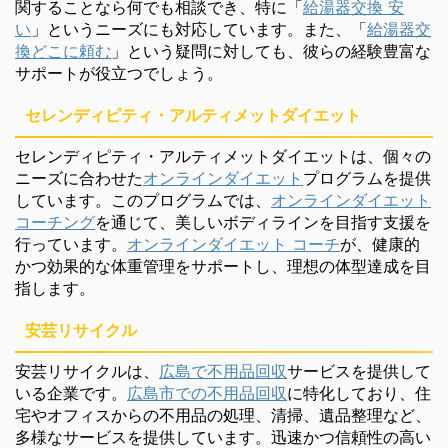
関することなら何でも相談でき、特に「
給湯器交換 安
い
」というニーズにも対応しています。また、「
給湯器交
換どこに頼む
」という疑問に対しても、彼らの経験豊富な
サポートが役立つでしょう。
セレンディピティ・アルティメットダイエット
セレンディピティ・アルティメットダイエットは、個々の
ニーズに合わせた
オンラインダイエット
プログラムを提供
しています。このプログラムでは、
オンラインダイエット
コーチング
を通じて、美しいボディラインを目指す支援を
行っています。
オンラインダイエット コーチ
が、健康的
かつ効果的な体重管理をサポートし、理想の体型達成を目
指します。
安芸リサイクル
安芸リサイクルは、
広島で不用品回収
サービスを提供して
いる企業です。
広島市での不用品回収
に特化しており、住
宅やオフィスからの不用品の処理、清掃、遺品整理など、
多様なサービスを提供しています。迅速かつ信頼性の高い