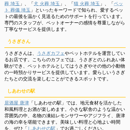
葬 埼玉
」、「
犬 火葬 埼玉
」、「
猫 火葬 埼玉
」、「
ペッ
ト 葬儀 埼玉
」といったキーワードで知られ、愛するペッ
トの最後を温かく見送るためのサポートを行っています。
専門のスタッフが、ペットオーナーの感情を尊重しながら
丁寧なサービスを提供します。
うさぎさん
うさぎさんは、
うさぎカフェ
やペットホテルを運営してい
るお店です。こちらのカフェでは、うさぎとのふれあい体
験ができ、ペットホテルとしてはうさぎやその他の小動物
の一時預かりサービスを提供しています。愛らしいうさぎ
たちとの交流を楽しむことができるスポットです。
しあわせの駅
居酒屋 唐津
「しあわせの駅」では、地元食材を活かした
和風料理とお酒が楽しめます。小さな駅舎のような温かい
雰囲気の中、名物の凍結レモンサワーやアジフライ、唐津
の海の幸を堪能できます。美味しい料理と心地よい時間
を、ぜひ「
しあわせの駅
」でお過ごしください。