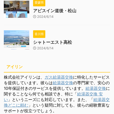
愛媛県
アビスイン道後・松山
2024/6/14
香川県
シャトーエスト高松
2024/6/14
アイリン
株式会社アイリンは、
ガス給湯器交換
に特化したサービス
を提供しています。彼らは
給湯器交換
の専門家で、安心の
10年保証付きのサービスを提供しています。
給湯器交換
に
関することなら何でも相談でき、特に「
給湯器交換 安
い
」というニーズにも対応しています。また、「
給湯器交
換どこに頼む
」という疑問に対しても、彼らの経験豊富な
サポートが役立つでしょう。