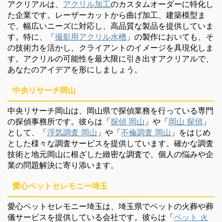
アクリアルは、
アクリル加工
のカスタムオーダーに特化し
た企業です。レーザーカットから曲げ加工、建築模型ま
で、幅広いニーズに対応し、高品質な製品を提供していま
す。特に、「
撮影用アクリル水槽
」の製作においても、そ
の技術力を活かし、クライアントのイメージを具現化しま
す。アクリルの可能性を最大限に引き出すアクリアルで、
あなたのアイデアを形にしましょう。
中央リサーチ岡山
中央リサーチ岡山は、岡山県で探偵業務を行っている専門
の探偵事務所です。彼らは「
探偵 岡山
」や「
岡山 探偵
」
として、「
浮気調査 岡山
」や「
不倫調査 岡山
」をはじめ
とした様々な調査サービスを提供しています。確かな調査
技術と地元岡山に根ざした緻密な調査で、個人の悩みや企
業の問題解決に寄り添います。
愛心ペットセレモニー埼玉
愛心ペットセレモニー埼玉は、埼玉県でペットの火葬や葬
儀サービスを提供している会社です。彼らは「
ペット 火