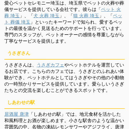
愛心ペットセレモニー埼玉は、埼玉県でペットの火葬や葬
儀サービスを提供している会社です。彼らは「
ペット 火
葬 埼玉
」、「
犬 火葬 埼玉
」、「
猫 火葬 埼玉
」、「
ペッ
ト 葬儀 埼玉
」といったキーワードで知られ、愛するペッ
トの最後を温かく見送るためのサポートを行っています。
専門のスタッフが、ペットオーナーの感情を尊重しながら
丁寧なサービスを提供します。
うさぎさん
うさぎさんは、
うさぎカフェ
やペットホテルを運営してい
るお店です。こちらのカフェでは、うさぎとのふれあい体
験ができ、ペットホテルとしてはうさぎやその他の小動物
の一時預かりサービスを提供しています。愛らしいうさぎ
たちとの交流を楽しむことができるスポットです。
しあわせの駅
居酒屋 唐津
「しあわせの駅」では、地元食材を活かした
和風料理とお酒が楽しめます。小さな駅舎のような温かい
雰囲気の中、名物の凍結レモンサワーやアジフライ、唐津