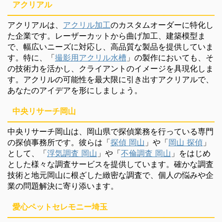
アクリアル
アクリアルは、
アクリル加工
のカスタムオーダーに特化し
た企業です。レーザーカットから曲げ加工、建築模型ま
で、幅広いニーズに対応し、高品質な製品を提供していま
す。特に、「
撮影用アクリル水槽
」の製作においても、そ
の技術力を活かし、クライアントのイメージを具現化しま
す。アクリルの可能性を最大限に引き出すアクリアルで、
あなたのアイデアを形にしましょう。
中央リサーチ岡山
中央リサーチ岡山は、岡山県で探偵業務を行っている専門
の探偵事務所です。彼らは「
探偵 岡山
」や「
岡山 探偵
」
として、「
浮気調査 岡山
」や「
不倫調査 岡山
」をはじめ
とした様々な調査サービスを提供しています。確かな調査
技術と地元岡山に根ざした緻密な調査で、個人の悩みや企
業の問題解決に寄り添います。
愛心ペットセレモニー埼玉