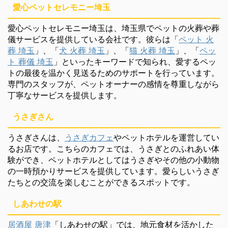
愛心ペットセレモニー埼玉
愛心ペットセレモニー埼玉は、埼玉県でペットの火葬や葬
儀サービスを提供している会社です。彼らは「
ペット 火
葬 埼玉
」、「
犬 火葬 埼玉
」、「
猫 火葬 埼玉
」、「
ペッ
ト 葬儀 埼玉
」といったキーワードで知られ、愛するペッ
トの最後を温かく見送るためのサポートを行っています。
専門のスタッフが、ペットオーナーの感情を尊重しながら
丁寧なサービスを提供します。
うさぎさん
うさぎさんは、
うさぎカフェ
やペットホテルを運営してい
るお店です。こちらのカフェでは、うさぎとのふれあい体
験ができ、ペットホテルとしてはうさぎやその他の小動物
の一時預かりサービスを提供しています。愛らしいうさぎ
たちとの交流を楽しむことができるスポットです。
しあわせの駅
居酒屋 唐津
「しあわせの駅」では、地元食材を活かした