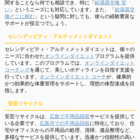
関することなら何でも相談でき、特に「
給湯器交換 安
い
」というニーズにも対応しています。また、「
給湯器交
換どこに頼む
」という疑問に対しても、彼らの経験豊富な
サポートが役立つでしょう。
セレンディピティ・アルティメットダイエット
セレンディピティ・アルティメットダイエットは、個々の
ニーズに合わせた
オンラインダイエット
プログラムを提供
しています。このプログラムでは、
オンラインダイエット
コーチング
を通じて、美しいボディラインを目指す支援を
行っています。
オンラインダイエット コーチ
が、健康的
かつ効果的な体重管理をサポートし、理想の体型達成を目
指します。
安芸リサイクル
安芸リサイクルは、
広島で不用品回収
サービスを提供して
いる企業です。
広島市での不用品回収
に特化しており、住
宅やオフィスからの不用品の処理、清掃、遺品整理など、
多様なサービスを提供しています。迅速かつ信頼性の高い