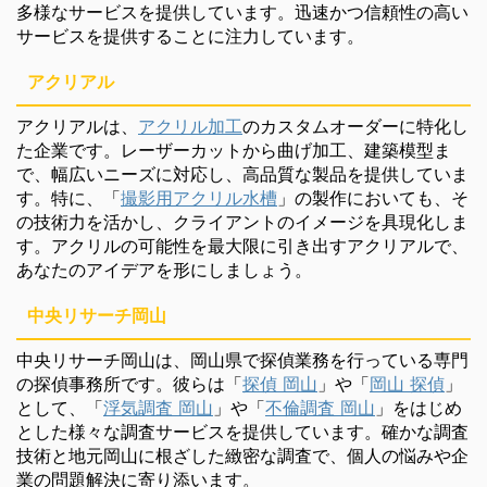
多様なサービスを提供しています。迅速かつ信頼性の高い
サービスを提供することに注力しています。
アクリアル
アクリアルは、
アクリル加工
のカスタムオーダーに特化し
た企業です。レーザーカットから曲げ加工、建築模型ま
で、幅広いニーズに対応し、高品質な製品を提供していま
す。特に、「
撮影用アクリル水槽
」の製作においても、そ
の技術力を活かし、クライアントのイメージを具現化しま
す。アクリルの可能性を最大限に引き出すアクリアルで、
あなたのアイデアを形にしましょう。
中央リサーチ岡山
中央リサーチ岡山は、岡山県で探偵業務を行っている専門
の探偵事務所です。彼らは「
探偵 岡山
」や「
岡山 探偵
」
として、「
浮気調査 岡山
」や「
不倫調査 岡山
」をはじめ
とした様々な調査サービスを提供しています。確かな調査
技術と地元岡山に根ざした緻密な調査で、個人の悩みや企
業の問題解決に寄り添います。