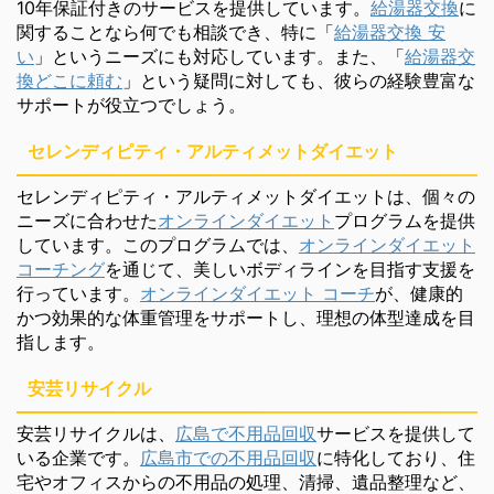
10年保証付きのサービスを提供しています。
給湯器交換
に
関することなら何でも相談でき、特に「
給湯器交換 安
い
」というニーズにも対応しています。また、「
給湯器交
換どこに頼む
」という疑問に対しても、彼らの経験豊富な
サポートが役立つでしょう。
セレンディピティ・アルティメットダイエット
セレンディピティ・アルティメットダイエットは、個々の
ニーズに合わせた
オンラインダイエット
プログラムを提供
しています。このプログラムでは、
オンラインダイエット
コーチング
を通じて、美しいボディラインを目指す支援を
行っています。
オンラインダイエット コーチ
が、健康的
かつ効果的な体重管理をサポートし、理想の体型達成を目
指します。
安芸リサイクル
安芸リサイクルは、
広島で不用品回収
サービスを提供して
いる企業です。
広島市での不用品回収
に特化しており、住
宅やオフィスからの不用品の処理、清掃、遺品整理など、