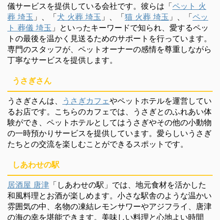
儀サービスを提供している会社です。彼らは「
ペット 火
葬 埼玉
」、「
犬 火葬 埼玉
」、「
猫 火葬 埼玉
」、「
ペッ
ト 葬儀 埼玉
」といったキーワードで知られ、愛するペッ
トの最後を温かく見送るためのサポートを行っています。
専門のスタッフが、ペットオーナーの感情を尊重しながら
丁寧なサービスを提供します。
うさぎさん
うさぎさんは、
うさぎカフェ
やペットホテルを運営してい
るお店です。こちらのカフェでは、うさぎとのふれあい体
験ができ、ペットホテルとしてはうさぎやその他の小動物
の一時預かりサービスを提供しています。愛らしいうさぎ
たちとの交流を楽しむことができるスポットです。
しあわせの駅
居酒屋 唐津
「しあわせの駅」では、地元食材を活かした
和風料理とお酒が楽しめます。小さな駅舎のような温かい
雰囲気の中、名物の凍結レモンサワーやアジフライ、唐津
の海の幸を堪能できます。美味しい料理と心地よい時間