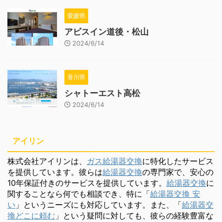
愛媛県
アビスイン道後・松山
2024/6/14
香川県
シャトーエスト高松
2024/6/14
アイリン
株式会社アイリンは、
ガス給湯器交換
に特化したサービス
を提供しています。彼らは
給湯器交換
の専門家で、安心の
10年保証付きのサービスを提供しています。
給湯器交換
に
関することなら何でも相談でき、特に「
給湯器交換 安
い
」というニーズにも対応しています。また、「
給湯器交
換どこに頼む
」という疑問に対しても、彼らの経験豊富な