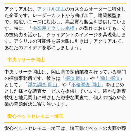
アクリアルは、
アクリル加工
のカスタムオーダーに特化し
た企業です。レーザーカットから曲げ加工、建築模型ま
で、幅広いニーズに対応し、高品質な製品を提供していま
す。特に、「
撮影用アクリル水槽
」の製作においても、そ
の技術力を活かし、クライアントのイメージを具現化しま
す。アクリルの可能性を最大限に引き出すアクリアルで、
あなたのアイデアを形にしましょう。
中央リサーチ岡山
中央リサーチ岡山は、岡山県で探偵業務を行っている専門
の探偵事務所です。彼らは「
探偵 岡山
」や「
岡山 探偵
」
として、「
浮気調査 岡山
」や「
不倫調査 岡山
」をはじめ
とした様々な調査サービスを提供しています。確かな調査
技術と地元岡山に根ざした緻密な調査で、個人の悩みや企
業の問題解決に寄り添います。
愛心ペットセレモニー埼玉
愛心ペットセレモニー埼玉は、埼玉県でペットの火葬や葬