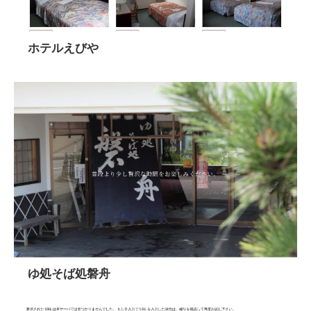
ホテルえびや
ゆ処そば処磐舟