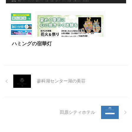
ハミングの宿華灯
蓼科湖センター湖の美荘
田原シティホテル