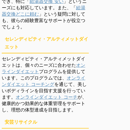
でき、特に「
給湯器交換 安い
」というニ
ーズにも対応しています。また、「
給湯
器交換どこに頼む
」という疑問に対して
も、彼らの経験豊富なサポートが役立つ
でしょう。
セレンディピティ・アルティメットダイ
エット
セレンディピティ・アルティメットダイ
エットは、個々のニーズに合わせた
オン
ラインダイエット
プログラムを提供して
います。このプログラムでは、
オンライ
ンダイエット コーチング
を通じて、美し
いボディラインを目指す支援を行ってい
ます。
オンラインダイエット コーチ
が、
健康的かつ効果的な体重管理をサポート
し、理想の体型達成を目指します。
安芸リサイクル