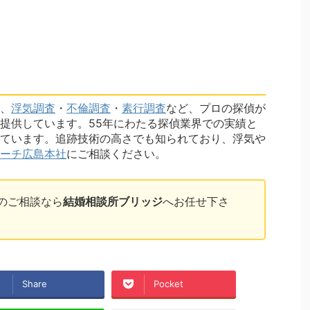
、
浮気調査
・
不倫調査
・
素行調査
など、プロの探偵が
提供しています。55年にわたる探偵業界での実績と
ています。追跡技術の高さでも知られており、浮気や
ーチ広島本社
にご相談ください。
のご相談なら
結婚相談所ブリッジ
へお任せ下さ
Share
Pocket