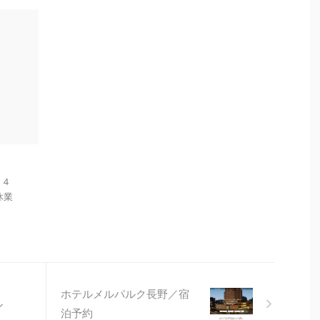
－４
 休業
ホテルメルパルク長野／宿
ル
泊予約