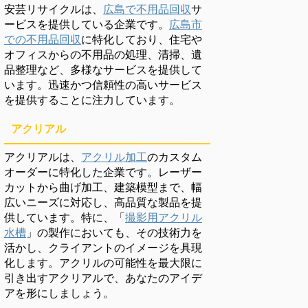
安芸リサイクルは、
広島で不用品回収
サ
ービスを提供している企業です。
広島市
での不用品回収
に特化しており、住宅や
オフィスからの不用品の処理、清掃、遺
品整理など、多様なサービスを提供して
います。迅速かつ信頼性の高いサービス
を提供することに注力しています。
アクリアル
アクリアルは、
アクリル加工
のカスタム
オーダーに特化した企業です。レーザー
カットから曲げ加工、建築模型まで、幅
広いニーズに対応し、高品質な製品を提
供しています。特に、「
撮影用アクリル
水槽
」の製作においても、その技術力を
活かし、クライアントのイメージを具現
化します。アクリルの可能性を最大限に
引き出すアクリアルで、あなたのアイデ
アを形にしましょう。