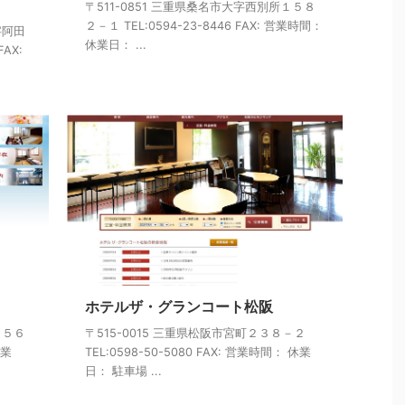
〒511-0851 三重県桑名市大字西別所１５８
２－１ TEL:0594-23-8446 FAX: 営業時間：
字阿田
休業日： ...
AX:
ホテルザ・グランコート松阪
１５６
〒515-0015 三重県松阪市宮町２３８－２
休業
TEL:0598-50-5080 FAX: 営業時間： 休業
日： 駐車場 ...