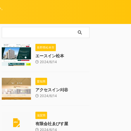
い。
長野県松本市
エースイン松本
2024/6/14
愛知県
アクセスイン刈谷
2024/6/14
滋賀県
有限会社ゑびす屋
2024/6/14