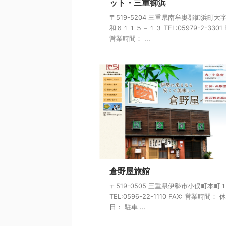
ット・三重御浜
〒519-5204 三重県南牟婁郡御浜町大
和６１１５－１３ TEL:05979-2-3301 F
営業時間： ...
倉野屋旅館
〒519-0505 三重県伊勢市小俣町本町
TEL:0596-22-1110 FAX: 営業時間： 
日： 駐車 ...