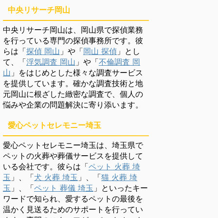
中央リサーチ岡山
中央リサーチ岡山は、岡山県で探偵業務
を行っている専門の探偵事務所です。彼
らは「
探偵 岡山
」や「
岡山 探偵
」とし
て、「
浮気調査 岡山
」や「
不倫調査 岡
山
」をはじめとした様々な調査サービス
を提供しています。確かな調査技術と地
元岡山に根ざした緻密な調査で、個人の
悩みや企業の問題解決に寄り添います。
愛心ペットセレモニー埼玉
愛心ペットセレモニー埼玉は、埼玉県で
ペットの火葬や葬儀サービスを提供して
いる会社です。彼らは「
ペット 火葬 埼
玉
」、「
犬 火葬 埼玉
」、「
猫 火葬 埼
玉
」、「
ペット 葬儀 埼玉
」といったキー
ワードで知られ、愛するペットの最後を
温かく見送るためのサポートを行ってい