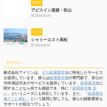
愛媛県
アビスイン道後・松山
2024/6/14
香川県
シャトーエスト高松
2024/6/14
アイリン
株式会社アイリンは、
ガス給湯器交換
に特化したサービス
を提供しています。彼らは
給湯器交換
の専門家で、安心の
10年保証付きのサービスを提供しています。
給湯器交換
に
関することなら何でも相談でき、特に「
給湯器交換 安
い
」というニーズにも対応しています。また、「
給湯器交
換どこに頼む
」という疑問に対しても、彼らの経験豊富な
サポートが役立つでしょう。