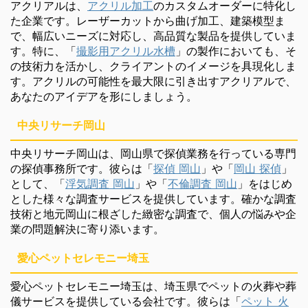
アクリアルは、
アクリル加工
のカスタムオーダーに特化し
た企業です。レーザーカットから曲げ加工、建築模型ま
で、幅広いニーズに対応し、高品質な製品を提供していま
す。特に、「
撮影用アクリル水槽
」の製作においても、そ
の技術力を活かし、クライアントのイメージを具現化しま
す。アクリルの可能性を最大限に引き出すアクリアルで、
あなたのアイデアを形にしましょう。
中央リサーチ岡山
中央リサーチ岡山は、岡山県で探偵業務を行っている専門
の探偵事務所です。彼らは「
探偵 岡山
」や「
岡山 探偵
」
として、「
浮気調査 岡山
」や「
不倫調査 岡山
」をはじめ
とした様々な調査サービスを提供しています。確かな調査
技術と地元岡山に根ざした緻密な調査で、個人の悩みや企
業の問題解決に寄り添います。
愛心ペットセレモニー埼玉
愛心ペットセレモニー埼玉は、埼玉県でペットの火葬や葬
儀サービスを提供している会社です。彼らは「
ペット 火