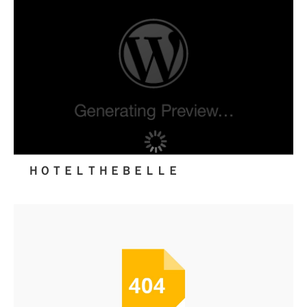
ＨＯＴＥＬＴＨＥＢＥＬＬＥ