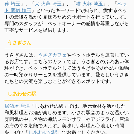
葬 埼玉
」、「
犬 火葬 埼玉
」、「
猫 火葬 埼玉
」、「
ペッ
ト 葬儀 埼玉
」といったキーワードで知られ、愛するペッ
トの最後を温かく見送るためのサポートを行っています。
専門のスタッフが、ペットオーナーの感情を尊重しながら
丁寧なサービスを提供します。
うさぎさん
うさぎさんは、
うさぎカフェ
やペットホテルを運営してい
るお店です。こちらのカフェでは、うさぎとのふれあい体
験ができ、ペットホテルとしてはうさぎやその他の小動物
の一時預かりサービスを提供しています。愛らしいうさぎ
たちとの交流を楽しむことができるスポットです。
しあわせの駅
居酒屋 唐津
「しあわせの駅」では、地元食材を活かした
和風料理とお酒が楽しめます。小さな駅舎のような温かい
雰囲気の中、名物の凍結レモンサワーやアジフライ、唐津
の海の幸を堪能できます。美味しい料理と心地よい時間
を、ぜひ「
しあわせの駅
」でお過ごしください。