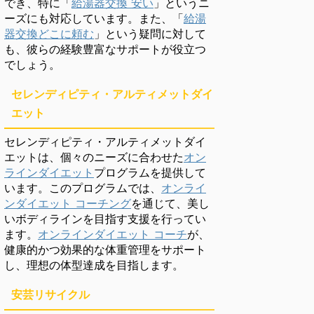
でき、特に「
給湯器交換 安い
」というニ
ーズにも対応しています。また、「
給湯
器交換どこに頼む
」という疑問に対して
も、彼らの経験豊富なサポートが役立つ
でしょう。
セレンディピティ・アルティメットダイ
エット
セレンディピティ・アルティメットダイ
エットは、個々のニーズに合わせた
オン
ラインダイエット
プログラムを提供して
います。このプログラムでは、
オンライ
ンダイエット コーチング
を通じて、美し
いボディラインを目指す支援を行ってい
ます。
オンラインダイエット コーチ
が、
健康的かつ効果的な体重管理をサポート
し、理想の体型達成を目指します。
安芸リサイクル