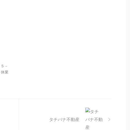
目５－
： 休業
タチバナ不動産