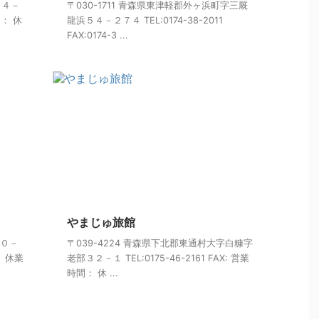
目４－
〒030-1711 青森県東津軽郡外ヶ浜町字三厩
間： 休
龍浜５４－２７４ TEL:0174-38-2011
FAX:0174-3 ...
やまじゅ旅館
２０－
〒039-4224 青森県下北郡東通村大字白糠字
： 休業
老部３２－１ TEL:0175-46-2161 FAX: 営業
時間： 休 ...