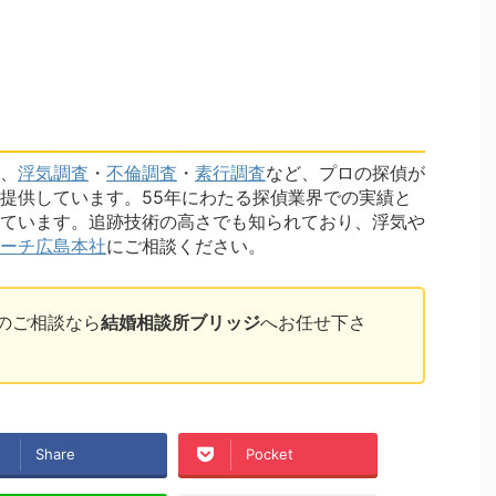
、
浮気調査
・
不倫調査
・
素行調査
など、プロの探偵が
提供しています。55年にわたる探偵業界での実績と
ています。追跡技術の高さでも知られており、浮気や
ーチ広島本社
にご相談ください。
のご相談なら
結婚相談所ブリッジ
へお任せ下さ
Share
Pocket