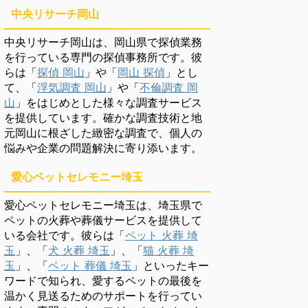
中央リサーチ岡山
中央リサーチ岡山は、岡山県で探偵業務
を行っている専門の探偵事務所です。彼
らは「
探偵 岡山
」や「
岡山 探偵
」とし
て、「
浮気調査 岡山
」や「
不倫調査 岡
山
」をはじめとした様々な調査サービス
を提供しています。確かな調査技術と地
元岡山に根ざした緻密な調査で、個人の
悩みや企業の問題解決に寄り添います。
愛心ペットセレモニー埼玉
愛心ペットセレモニー埼玉は、埼玉県で
ペットの火葬や葬儀サービスを提供して
いる会社です。彼らは「
ペット 火葬 埼
玉
」、「
犬 火葬 埼玉
」、「
猫 火葬 埼
玉
」、「
ペット 葬儀 埼玉
」といったキー
ワードで知られ、愛するペットの最後を
温かく見送るためのサポートを行ってい