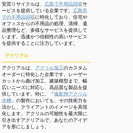
安芸リサイクルは、
広島で不用品回収
サ
ービスを提供している企業です。
広島市
での不用品回収
に特化しており、住宅や
オフィスからの不用品の処理、清掃、遺
品整理など、多様なサービスを提供して
います。迅速かつ信頼性の高いサービス
を提供することに注力しています。
アクリアル
アクリアルは、
アクリル加工
のカスタム
オーダーに特化した企業です。レーザー
カットから曲げ加工、建築模型まで、幅
広いニーズに対応し、高品質な製品を提
供しています。特に、「
撮影用アクリル
水槽
」の製作においても、その技術力を
活かし、クライアントのイメージを具現
化します。アクリルの可能性を最大限に
引き出すアクリアルで、あなたのアイデ
アを形にしましょう。