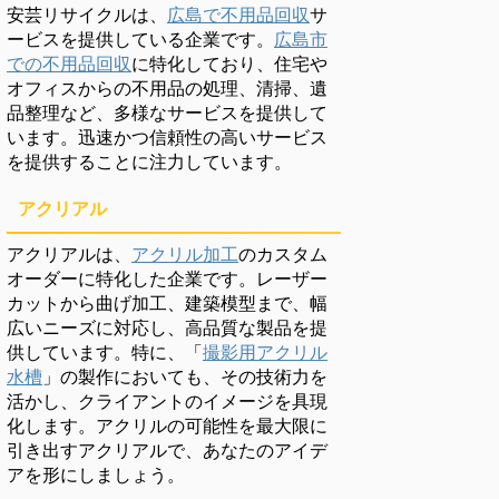
安芸リサイクルは、
広島で不用品回収
サ
ービスを提供している企業です。
広島市
での不用品回収
に特化しており、住宅や
オフィスからの不用品の処理、清掃、遺
品整理など、多様なサービスを提供して
います。迅速かつ信頼性の高いサービス
を提供することに注力しています。
アクリアル
アクリアルは、
アクリル加工
のカスタム
オーダーに特化した企業です。レーザー
カットから曲げ加工、建築模型まで、幅
広いニーズに対応し、高品質な製品を提
供しています。特に、「
撮影用アクリル
水槽
」の製作においても、その技術力を
活かし、クライアントのイメージを具現
化します。アクリルの可能性を最大限に
引き出すアクリアルで、あなたのアイデ
アを形にしましょう。