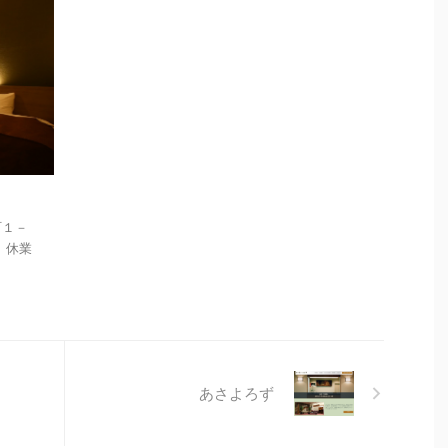
町１－
： 休業
あさよろず