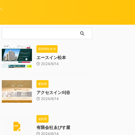
い。
長野県松本市
エースイン松本
2024/6/14
愛知県
アクセスイン刈谷
2024/6/14
滋賀県
有限会社ゑびす屋
2024/6/14