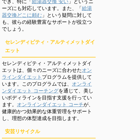
でき、特に「
給湯器交換 安い
」というニ
ーズにも対応しています。また、「
給湯
器交換どこに頼む
」という疑問に対して
も、彼らの経験豊富なサポートが役立つ
でしょう。
セレンディピティ・アルティメットダイ
エット
セレンディピティ・アルティメットダイ
エットは、個々のニーズに合わせた
オン
ラインダイエット
プログラムを提供して
います。このプログラムでは、
オンライ
ンダイエット コーチング
を通じて、美し
いボディラインを目指す支援を行ってい
ます。
オンラインダイエット コーチ
が、
健康的かつ効果的な体重管理をサポート
し、理想の体型達成を目指します。
安芸リサイクル