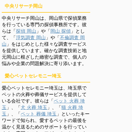
中央リサーチ岡山
中央リサーチ岡山は、岡山県で探偵業務
を行っている専門の探偵事務所です。彼
らは「
探偵 岡山
」や「
岡山 探偵
」とし
て、「
浮気調査 岡山
」や「
不倫調査 岡
山
」をはじめとした様々な調査サービス
を提供しています。確かな調査技術と地
元岡山に根ざした緻密な調査で、個人の
悩みや企業の問題解決に寄り添います。
愛心ペットセレモニー埼玉
愛心ペットセレモニー埼玉は、埼玉県で
ペットの火葬や葬儀サービスを提供して
いる会社です。彼らは「
ペット 火葬 埼
玉
」、「
犬 火葬 埼玉
」、「
猫 火葬 埼
玉
」、「
ペット 葬儀 埼玉
」といったキー
ワードで知られ、愛するペットの最後を
温かく見送るためのサポートを行ってい