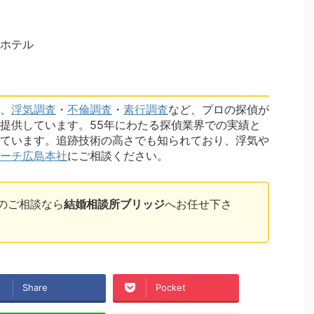
ホテル
、
浮気調査
・
不倫調査
・
素行調査
など、プロの探偵が
提供しています。55年にわたる探偵業界での実績と
ています。追跡技術の高さでも知られており、浮気や
ーチ広島本社
にご相談ください。
のご相談なら
結婚相談所ブリッジ
へお任せ下さ
Share
Pocket