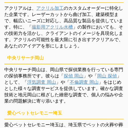
アクリアルは、
アクリル加工
のカスタムオーダーに特化し
た企業です。レーザーカットから曲げ加工、建築模型ま
で、幅広いニーズに対応し、高品質な製品を提供していま
す。特に、「
撮影用アクリル水槽
」の製作においても、そ
の技術力を活かし、クライアントのイメージを具現化しま
す。アクリルの可能性を最大限に引き出すアクリアルで、
あなたのアイデアを形にしましょう。
中央リサーチ岡山
中央リサーチ岡山は、岡山県で探偵業務を行っている専門
の探偵事務所です。彼らは「
探偵 岡山
」や「
岡山 探偵
」
として、「
浮気調査 岡山
」や「
不倫調査 岡山
」をはじめ
とした様々な調査サービスを提供しています。確かな調査
技術と地元岡山に根ざした緻密な調査で、個人の悩みや企
業の問題解決に寄り添います。
愛心ペットセレモニー埼玉
愛心ペットセレモニー埼玉は、埼玉県でペットの火葬や葬