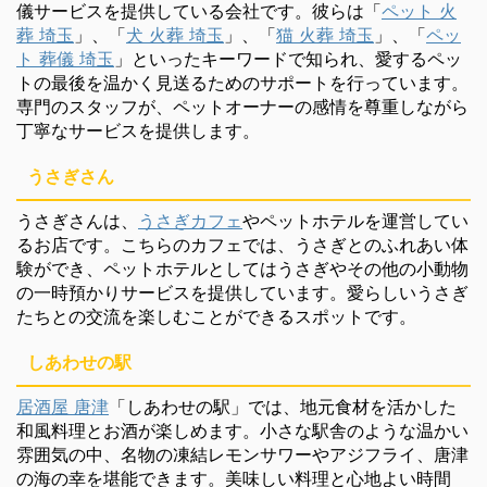
儀サービスを提供している会社です。彼らは「
ペット 火
葬 埼玉
」、「
犬 火葬 埼玉
」、「
猫 火葬 埼玉
」、「
ペッ
ト 葬儀 埼玉
」といったキーワードで知られ、愛するペッ
トの最後を温かく見送るためのサポートを行っています。
専門のスタッフが、ペットオーナーの感情を尊重しながら
丁寧なサービスを提供します。
うさぎさん
うさぎさんは、
うさぎカフェ
やペットホテルを運営してい
るお店です。こちらのカフェでは、うさぎとのふれあい体
験ができ、ペットホテルとしてはうさぎやその他の小動物
の一時預かりサービスを提供しています。愛らしいうさぎ
たちとの交流を楽しむことができるスポットです。
しあわせの駅
居酒屋 唐津
「しあわせの駅」では、地元食材を活かした
和風料理とお酒が楽しめます。小さな駅舎のような温かい
雰囲気の中、名物の凍結レモンサワーやアジフライ、唐津
の海の幸を堪能できます。美味しい料理と心地よい時間