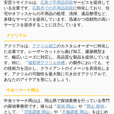
安芸リサイクルは、
広島で不用品回収
サービスを提供して
いる企業です。
広島市での不用品回収
に特化しており、住
宅やオフィスからの不用品の処理、清掃、遺品整理など、
多様なサービスを提供しています。迅速かつ信頼性の高い
サービスを提供することに注力しています。
アクリアル
アクリアルは、
アクリル加工
のカスタムオーダーに特化し
た企業です。レーザーカットから曲げ加工、建築模型ま
で、幅広いニーズに対応し、高品質な製品を提供していま
す。特に、「
撮影用アクリル水槽
」の製作においても、そ
の技術力を活かし、クライアントのイメージを具現化しま
す。アクリルの可能性を最大限に引き出すアクリアルで、
あなたのアイデアを形にしましょう。
中央リサーチ岡山
中央リサーチ岡山は、岡山県で探偵業務を行っている専門
の探偵事務所です。彼らは「
探偵 岡山
」や「
岡山 探偵
」
として、「
浮気調査 岡山
」や「
不倫調査 岡山
」をはじめ