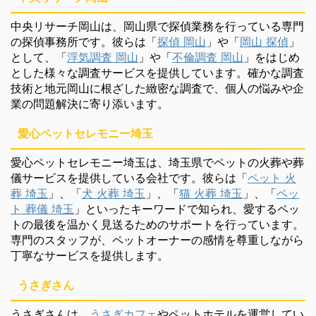
中央リサーチ岡山は、岡山県で探偵業務を行っている専門
の探偵事務所です。彼らは「
探偵 岡山
」や「
岡山 探偵
」
として、「
浮気調査 岡山
」や「
不倫調査 岡山
」をはじめ
とした様々な調査サービスを提供しています。確かな調査
技術と地元岡山に根ざした緻密な調査で、個人の悩みや企
業の問題解決に寄り添います。
愛心ペットセレモニー埼玉
愛心ペットセレモニー埼玉は、埼玉県でペットの火葬や葬
儀サービスを提供している会社です。彼らは「
ペット 火
葬 埼玉
」、「
犬 火葬 埼玉
」、「
猫 火葬 埼玉
」、「
ペッ
ト 葬儀 埼玉
」といったキーワードで知られ、愛するペッ
トの最後を温かく見送るためのサポートを行っています。
専門のスタッフが、ペットオーナーの感情を尊重しながら
丁寧なサービスを提供します。
うさぎさん
うさぎさんは、
うさぎカフェ
やペットホテルを運営してい