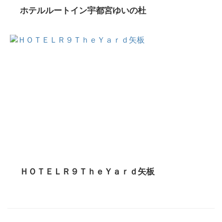
ホテルルートイン宇都宮ゆいの杜
ＨＯＴＥＬＲ９ＴｈｅＹａｒｄ矢板