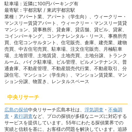
駐車場：近隣に100円パーキング有
最寄駅：宇都宮駅 / 東武宇都宮駅
業種：アパート業、アパート（学生向）、ウィークリー・
マンスリー賃貸アパート、ウィークリー・マンスリー賃貸
マンション、貸事務所、貸倉庫、貸店舗、貸ビル、貸家、
コインパーキング、コンテナレンタル・リース、事務所売
買、住宅コンサルタント、住宅販売、倉庫、建売業、建物
売買、中古住宅売買、駐車場、注文住宅販売、月極駐車
場、土地管理、土地賃貸、土地売買、土地分譲、トランク
ルーム、バイク駐車場、ビル管理、ビルメンテナンス、普
通倉庫、不動産管理、不動産競売代行業、不動産取引、分
譲住宅、マンション（学生向）、マンション賃貸業、マン
ション分譲、物置き、レンタルスペース
中央リサーチ
広島の探偵
中央リサーチ広島本社は、
浮気調査
・
不倫調
査
・
素行調査
など、プロの探偵が多様なニーズに対応する
サービスを提供しています。55年にわたる探偵業界での
実績と信頼を基に、お客様の問題を解決しています。追跡